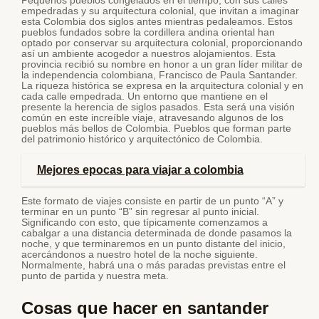
Pequeños pueblos congelados en el tiempo, con sus calles
empedradas y su arquitectura colonial, que invitan a imaginar
esta Colombia dos siglos antes mientras pedaleamos. Estos
pueblos fundados sobre la cordillera andina oriental han
optado por conservar su arquitectura colonial, proporcionando
así un ambiente acogedor a nuestros alojamientos. Esta
provincia recibió su nombre en honor a un gran líder militar de
la independencia colombiana, Francisco de Paula Santander.
La riqueza histórica se expresa en la arquitectura colonial y en
cada calle empedrada. Un entorno que mantiene en el
presente la herencia de siglos pasados. Esta será una visión
común en este increíble viaje, atravesando algunos de los
pueblos más bellos de Colombia. Pueblos que forman parte
del patrimonio histórico y arquitectónico de Colombia.
Mejores epocas para viajar a colombia
Este formato de viajes consiste en partir de un punto “A” y
terminar en un punto “B” sin regresar al punto inicial.
Significando con esto, que típicamente comenzamos a
cabalgar a una distancia determinada de donde pasamos la
noche, y que terminaremos en un punto distante del inicio,
acercándonos a nuestro hotel de la noche siguiente.
Normalmente, habrá una o más paradas previstas entre el
punto de partida y nuestra meta.
Cosas que hacer en santander