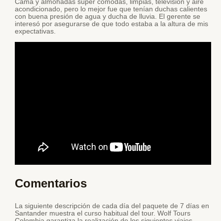
Cama y almohadas súper cómodas, limpias, televisión y aire
acondicionado, pero lo mejor fue que tenían duchas calientes
con buena presión de agua y ducha de lluvia. El gerente se
interesó por asegurarse de que todo estaba a la altura de mis
expectativas.
Comentarios
La siguiente descripción de cada día del paquete de 7 días en
Santander muestra el curso habitual del tour. Wolf Tours
Colombia garantiza la realización de los siguientes viajes.