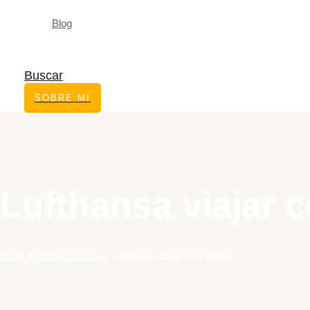
Blog
Buscar
SOBRE MI
Lufthansa viajar 
Inicio
Líneas aéreas
Lufthansa viajar con bebes