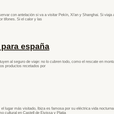
servar con antelación si va a visitar Pekín, Xi’an y Shanghai. Si viaj
tifones. Si el calor y las
e para españa
uyen al seguro de viaje: no lo cubren todo, como el rescate en mont
nos productos recetados por
el lugar más visitado, Ibiza es famosa por su eléctrica vida noctur
 cultural en Castell de Eivissa y Platja