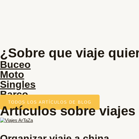
¿Sobre que viaje quier
Buceo
Moto
Singles
Barco
TODOS LOS ARTÍCULOS DE BLOG
Artículos sobre viajes
Organizar viaje a china