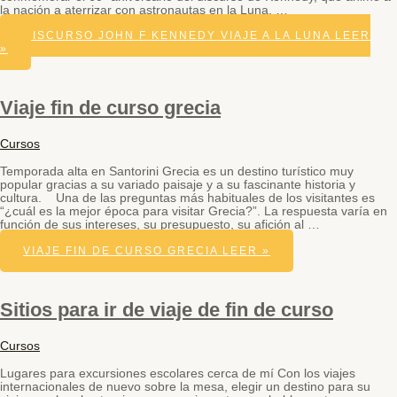
la nación a aterrizar con astronautas en la Luna. …
DISCURSO JOHN F KENNEDY VIAJE A LA LUNA
LEER
»
Viaje fin de curso grecia
Cursos
Temporada alta en Santorini Grecia es un destino turístico muy
popular gracias a su variado paisaje y a su fascinante historia y
cultura. Una de las preguntas más habituales de los visitantes es
“¿cuál es la mejor época para visitar Grecia?”. La respuesta varía en
función de sus intereses, su presupuesto, su afición al …
VIAJE FIN DE CURSO GRECIA
LEER »
Sitios para ir de viaje de fin de curso
Cursos
Lugares para excursiones escolares cerca de mí Con los viajes
internacionales de nuevo sobre la mesa, elegir un destino para su