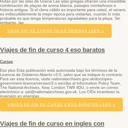
Rutas por las islas de Grecia Las islas griegas ofrecen una irresistible
combinación de playas de arena blanca, paisajes montañosos e
historia antigua. Si el clima cálido es importante para usted, el verano
es indiscutiblemente la mejor época para visitarlas, cuando lo más
probable es que tenga temperaturas agradables para la playa. Sin
embargo, las …
VIAJE FIN DE CURSO ISLAS GRIEGAS
LEER »
Viajes de fin de curso 4 eso baratos
Cursos
Eso plus Esta publicación está autorizada bajo los términos de la
Licencia de Gobierno Abierto v3.0, salvo que se indique lo contrario.
Para ver esta licencia, visite nationalarchives.gov.uk/doc/open-
government-licence/version/3 o escriba al Information Policy Team,
The National Archives, Kew, London TW9 4DU, o envíe un correo
electrónico a: psi@nationalarchives.gov.uk. Los CfDs incentivan la
inversión en energías …
VIAJES DE FIN DE CURSO 4 ESO BARATOS
LEER »
Viajes de fin de curso en ingles con