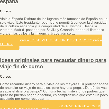
españa
Cursos
Viaje a España Disfrute de los lugares más famosos de España en un
solo viaje. Este trepidante recorrido le permitirá conocer la diversidad
de la cultura española y la complejidad de su historia. Desde la
vibrante Madrid, pasando por Sevilla y Granada, donde el flamenco
vibra en las calles y la influencia árabe aún se …
SITIOS PARA IR DE VIAJE DE FIN DE CURSO ESPAÑA
LEER »
Ideas originales para recaudar dinero para
viaje fin de curso
Cursos
Cómo recaudar dinero para el viaje de los mayores Tu profesor acaba
de anunciar un viaje de estudios, pero hay una pega. ¿De dónde vas
a sacar el dinero a tiempo? Con una fecha límite y unos padres que
quizá no puedan pagar la factura, es comprensible que estés un poco
asustado por cómo recaudar …
IDEAS ORIGINALES PARA RECAUDAR DINERO PARA