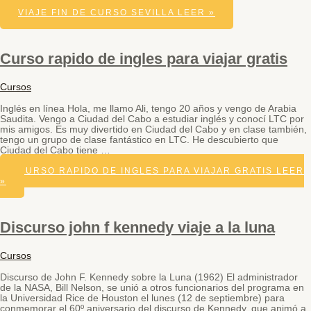
VIAJE FIN DE CURSO SEVILLA
LEER »
Curso rapido de ingles para viajar gratis
Cursos
Inglés en línea Hola, me llamo Ali, tengo 20 años y vengo de Arabia
Saudita. Vengo a Ciudad del Cabo a estudiar inglés y conocí LTC por
mis amigos. Es muy divertido en Ciudad del Cabo y en clase también,
tengo un grupo de clase fantástico en LTC. He descubierto que
Ciudad del Cabo tiene …
CURSO RAPIDO DE INGLES PARA VIAJAR GRATIS
LEER
»
Discurso john f kennedy viaje a la luna
Cursos
Discurso de John F. Kennedy sobre la Luna (1962) El administrador
de la NASA, Bill Nelson, se unió a otros funcionarios del programa en
la Universidad Rice de Houston el lunes (12 de septiembre) para
conmemorar el 60º aniversario del discurso de Kennedy, que animó a