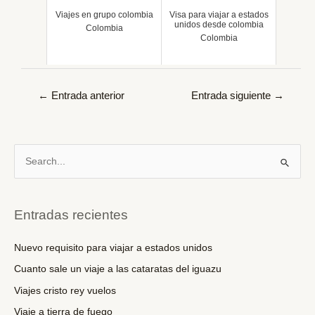
Viajes en grupo colombia
Visa para viajar a estados
unidos desde colombia
Colombia
Colombia
Navegación
←
Entrada anterior
Entrada siguiente
→
de
entradas
B
u
s
c
Entradas recientes
a
r
Nuevo requisito para viajar a estados unidos
p
Cuanto sale un viaje a las cataratas del iguazu
o
Viajes cristo rey vuelos
r
Viaje a tierra de fuego