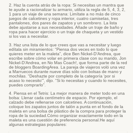
2. Haz la cuenta atrás de la ropa: Si necesitas un mantra que
te ayude a racionalizar tu armario, utiliza la regla de 5, 4, 3, 2,
1 para un viaje de una semana: Limítate a no más de cinco
juegos de calcetines y ropa interior, cuatro camisetas, tres
pantalones, dos pares de zapatos y un sombrero. La lista
debe ajustarse a sus necesidades. Añade un traje de baño y
ropa para hacer ejercicio o un traje de chaqueta y un vestido
si los vas a necesitar.
3. Haz una lista de lo que crees que vas a necesitar y luego
edítala sin miramientos: “Piensa dos veces en todo lo que
quieres meter en la maleta”, dice Ben Nickel-D’Andrea, que
escribe sobre cómo volar en primera clase con su marido, Jon
Nickel-D’Andrea, en No Mas Coach!, que forma parte de la red
de bloggers BoardingArea. La pareja de viajeros voló una vez
a Marruecos durante nueve días sólo con bolsas de mano y
mochilas. “Deshazte por completo de la categoría ‘por si
acaso lo necesito'”, dijo. “Si lo necesitas y cuando lo necesites,
puedes comprarlo”.
4. Piensa en el Tetris: La mejor manera de meter todo en una
bolsa: Llenar cada centímetro de espacio. Por ejemplo, el
calzado debe rellenarse con calcetines. A continuación,
coloque los zapatos juntos de talón a punta en el fondo de la
maleta en una bolsa de plástico de la compra para proteger la
ropa de la suciedad.Cómo organizar exactamente todo en la
maleta es una cuestión de preferencia personal.He aquí
algunas estrategias populares: