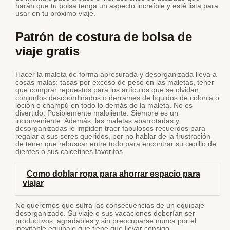
harán que tu bolsa tenga un aspecto increíble y esté lista para
usar en tu próximo viaje.
Patrón de costura de bolsa de
viaje gratis
Hacer la maleta de forma apresurada y desorganizada lleva a
cosas malas: tasas por exceso de peso en las maletas, tener
que comprar repuestos para los artículos que se olvidan,
conjuntos descoordinados o derrames de líquidos de colonia o
loción o champú en todo lo demás de la maleta. No es
divertido. Posiblemente maloliente. Siempre es un
inconveniente. Además, las maletas abarrotadas y
desorganizadas le impiden traer fabulosos recuerdos para
regalar a sus seres queridos, por no hablar de la frustración
de tener que rebuscar entre todo para encontrar su cepillo de
dientes o sus calcetines favoritos.
Como doblar ropa para ahorrar espacio para
viajar
No queremos que sufra las consecuencias de un equipaje
desorganizado. Su viaje o sus vacaciones deberían ser
productivos, agradables y sin preocuparse nunca por el
inevitable equipaje que tiene que llevar consigo.