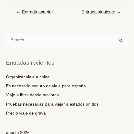
Navegación
←
Entrada anterior
Entrada siguiente
→
de
entradas
B
u
s
c
Entradas recientes
a
r
Organizar viaje a china
p
Es necesario seguro de viaje para españa
o
Viaje a ibiza desde mallorca
r
Pruebas necesarias para viajar a estados unidos
:
Precio viaje de grava
agosto 2026