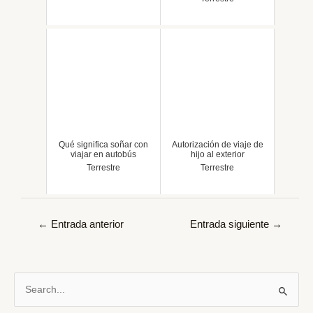
Qué significa soñar con
Autorización de viaje de
viajar en autobús
hijo al exterior
Terrestre
Terrestre
Navegación
←
Entrada anterior
Entrada siguiente
→
de
entradas
B
u