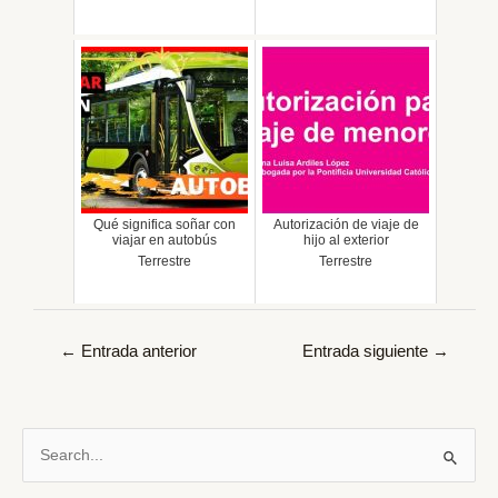
Qué significa soñar con
Autorización de viaje de
viajar en autobús
hijo al exterior
Terrestre
Terrestre
Navegación
←
Entrada anterior
Entrada siguiente
→
de
entradas
B
u