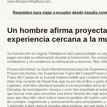
www.BenjaminRadford.com.
Requisitos para viajar a ecuador desde españa covi
Un hombre afirma proyecta
experiencia cercana a la m
Su transacción es segura Trabajamos duro para proteger su seg
pagos encripta su información durante la transmisión. No compar
vendedores y no vendemos su información a terceros. Más inf
Proyección Astral: La Guía Interdimensional para las Experienc
Proyección Astral y las Experiencias Fuera del Cuerpo!Proyecci
Fuera del Cuerpo es tu manual imprescindible que contiene todo 
título más reciente de Daniel Kai, que ha escrito el libro a parti
capítulos, este libro aborda el extraño e incomprendido tema de
Décadas de investigación, ensayo y error han enseñado al autor
que buscar más para encontrar una breve historia del viaje astr
paso que describe cómo inducir tanto la parálisis del sueño co
de consejos, sugerencias y asesoramiento para principiantes y ex
y aprender a abrir nuevos mundos para explorar, así que tanto s