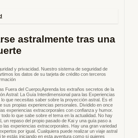
d
rse astralmente tras una
uerte
uridad y privacidad. Nuestro sistema de seguridad de
timos los datos de su tarjeta de crédito con terceros
ormación
ias Fuera del Cuerpo¡Aprenda los extraños secretos de la
ón Astral: La Guía Interdimensional para las Experiencias
lo que necesitas saber sobre la proyección astral. Es el
r de sus propias experiencias personales. Dividido en once
 las experiencias extracorporales con confianza y humor.
 todo lo que sabe sobre el tema en la actualidad. No hay
al, un repaso del propio pasado de Kai y una guía paso a
mo las experiencias extracorporales. Hay una gran variedad
pertos por igual. Cualquiera puede realizar un viaje astral
i te estás iniciando en esta aventura como si quieres