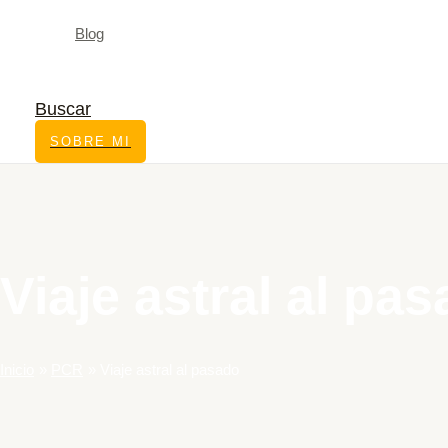
Blog
Buscar
SOBRE MI
Viaje astral al pa
Inicio
PCR
Viaje astral al pasado