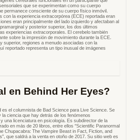
ágenes cerebrales funcionales en un participante que
osensoriales que se experimentan como su cuerpo
ue permanece consciente de su cuerpo físico inmóvil.
 con la experiencia extracorpórea (ECE) reportada eran
iones eran principalmente del lado izquierdo y afectaban al
ramarginal y posterior superior, los dos últimos
las experiencias extracorporales. El cerebelo también
pante sobre la impresión de movimiento durante la ECE.
o y superior, regiones a menudo asociadas con la
uí reportado representa un tipo inusual de imágenes
ral en Behind Her Eyes?
 es el columnista de Bad Science para Live Science. Se
y la ciencia que hay detrás de los fenómenos
y una licenciatura en psicología. Es subdirector de la
borado en más de 20 libros, entre ellos “Scientific Paranormal
the Chupacabra: The Vampire Beast in Fact, Fiction, and
ts”, que saldrá a la venta en otoño de 2017. Su sitio web es