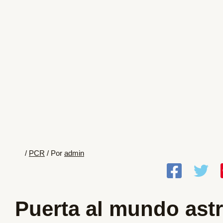
/
PCR
/ Por
admin
Puerta al mundo astr