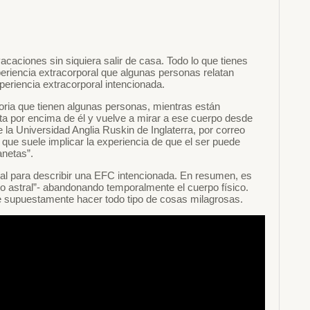
aciones sin siquiera salir de casa. Todo lo que tienes
xperiencia extracorporal que algunas personas relatan
periencia extracorporal intencionada.
oria que tienen algunas personas, mientras están
ota por encima de él y vuelve a mirar a ese cuerpo desde
e la Universidad Anglia Ruskin de Inglaterra, por correo
 que suele implicar la experiencia de que el ser puede
anetas”.
tral para describir una EFC intencionada. En resumen, es
po astral”- abandonando temporalmente el cuerpo físico.
de supuestamente hacer todo tipo de cosas milagrosas.