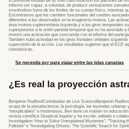
El presente estudio de un solo caso examinó los patrones de im
informó ser capaz, a voluntad, de producir sensaciones somat
moviéndose fuera de los límites de su cuerpo físico, mientras q
Encontramos que los cambios funcionales del cerebro asociados
diferentes a los observados en la imaginería motora. Las activac
área motora suplementaria izquierda y a los giros temporales sup
superpuestos a la unión parietal temporal que se ha asociado a 
mostró una activación que concuerda con el informe del partici
También hubo actividad en los giros frontales orbitales izquierd
supervisión de la acción. Los resultados sugieren que el ECE aq
cinestésicas.
Se necesita pcr para viajar entre las islas canarias
¿Es real la proyección ast
Benjamin RadfordContribuidor de Live ScienceBenjamin Radford
ocupa de la pseudociencia, la psicología, las leyendas urbanas 
“inexplicables” o misteriosos. Ben tiene un máster en educación 
revista científica Skeptical Inquirer y ha escrito, editado o cola
Investigation: How to Solve Unexplained Mysteries”, “Tracking 
Folklore” e “Investigating Ghosts: The Scientific Search for Spiri