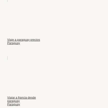
Viaje a paraguay precios
Paraguay
Viajar a francia desde
paraguay
Paraguay