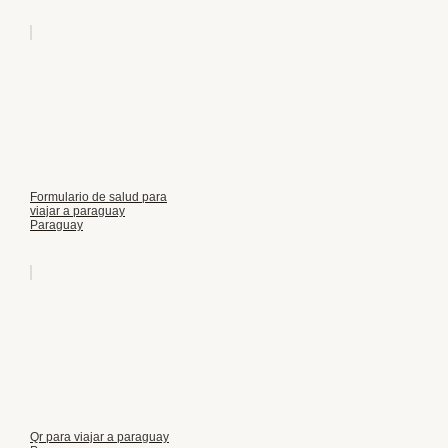
Formulario de salud para
viajar a paraguay
Paraguay
Qr para viajar a paraguay