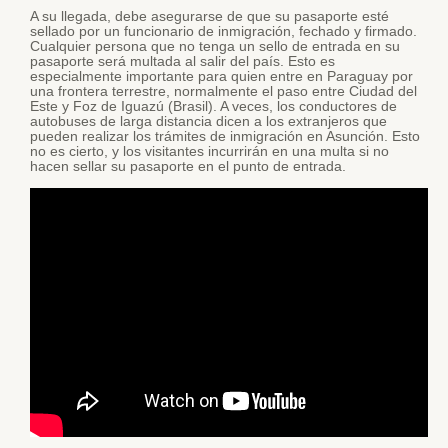
A su llegada, debe asegurarse de que su pasaporte esté
sellado por un funcionario de inmigración, fechado y firmado.
Cualquier persona que no tenga un sello de entrada en su
pasaporte será multada al salir del país. Esto es
especialmente importante para quien entre en Paraguay por
una frontera terrestre, normalmente el paso entre Ciudad del
Este y Foz de Iguazú (Brasil). A veces, los conductores de
autobuses de larga distancia dicen a los extranjeros que
pueden realizar los trámites de inmigración en Asunción. Esto
no es cierto, y los visitantes incurrirán en una multa si no
hacen sellar su pasaporte en el punto de entrada.