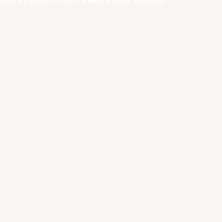
Inicio
Paraguay
Viajar a europa desde paraguay