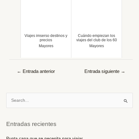
Viajes imserso destinos y
Cuándo empiezan los
precios
viajes del club de los 60
Mayores
Mayores
Navegación
←
Entrada anterior
Entrada siguiente
→
de
entradas
B
u
s
c
Entradas recientes
a
r
Punta cana que se necesita para viajar