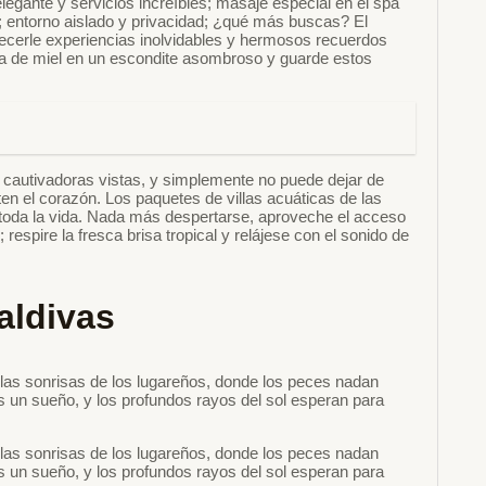
legante y servicios increíbles; masaje especial en el spa
; entorno aislado y privacidad; ¿qué más buscas? El
recerle experiencias inolvidables y hermosos recuerdos
na de miel en un escondite asombroso y guarde estos
s cautivadoras vistas, y simplemente no puede dejar de
en el corazón. Los paquetes de villas acuáticas de las
 toda la vida. Nada más despertarse, aproveche el acceso
 respire la fresca brisa tropical y relájese con el sonido de
aldivas
las sonrisas de los lugareños, donde los peces nadan
es un sueño, y los profundos rayos del sol esperan para
las sonrisas de los lugareños, donde los peces nadan
es un sueño, y los profundos rayos del sol esperan para