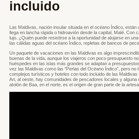
incluido
Las Maldivas, nación insular situada en el océano Índico, está
llega en lancha rápida o hidroavión desde la capital, Malé. Con ca
lujo. ¿Quién puede resistirse a la oportunidad de alojarse en un
las cálidas aguas del océano Índico, repletas de bancos de peces
Un paquete de vacaciones en las Maldivas es algo imprescindibl
buenas de la vida, aunque los viajeros con poco presupuesto n
huéspedes en las islas más grandes se adaptan a presupuestos
vez las Maldivas como las “Perlas del Océano Índico”, pero no to
complejos turísticos y hoteles con todo incluido de las Maldivas
Ari, al oeste, hay comunidades de pescadores locales y alguna q
atolón de Baa, en el norte, es el origen de gran parte de la artes