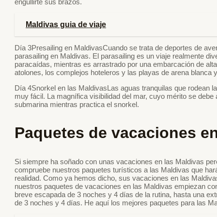
engullirte sus brazos.
Maldivas guia de viaje
Día 3Presailing en MaldivasCuando se trata de deportes de aven
parasailing en Maldivas. El parasailing es un viaje realmente dive
paracaídas, mientras es arrastrado por una embarcación de alt
atolones, los complejos hoteleros y las playas de arena blanca y 
Día 4Snorkel en las MaldivasLas aguas tranquilas que rodean las
muy fácil. La magnífica visibilidad del mar, cuyo mérito se debe a
submarina mientras practica el snorkel.
Paquetes de vacaciones en
Si siempre ha soñado con unas vacaciones en las Maldivas pero
compruebe nuestros paquetes turísticos a las Maldivas que ha
realidad. Como ya hemos dicho, sus vacaciones en las Maldivas 
nuestros paquetes de vacaciones en las Maldivas empiezan con
breve escapada de 3 noches y 4 días de la rutina, hasta una extr
de 3 noches y 4 días. He aquí los mejores paquetes para las Ma