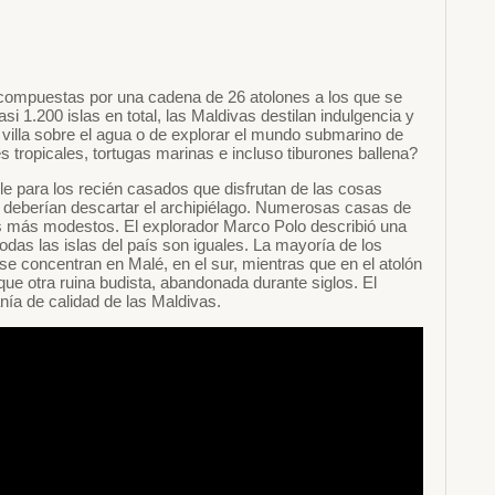
n compuestas por una cadena de 26 atolones a los que se
si 1.200 islas en total, las Maldivas destilan indulgencia y
a villa sobre el agua o de explorar el mundo submarino de
 tropicales, tortugas marinas e incluso tiburones ballena?
e para los recién casados que disfrutan de las cosas
o deberían descartar el archipiélago. Numerosas casas de
 más modestos. El explorador Marco Polo describió una
das las islas del país son iguales. La mayoría de los
 se concentran en Malé, en el sur, mientras que en el atolón
ue otra ruina budista, abandonada durante siglos. El
anía de calidad de las Maldivas.