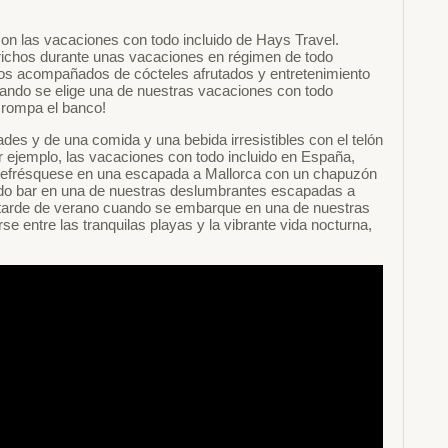
n las vacaciones con todo incluido de Hays Travel.
prichos durante unas vacaciones en régimen de todo
sos acompañados de cócteles afrutados y entretenimiento
ando se elige una de nuestras vacaciones con todo
 rompa el banco!
des y de una comida y una bebida irresistibles con el telón
 ejemplo, las vacaciones con todo incluido en España,
. Refrésquese en una escapada a Mallorca con un chapuzón
imado bar en una de nuestras deslumbrantes escapadas a
 tarde de verano cuando se embarque en una de nuestras
e entre las tranquilas playas y la vibrante vida nocturna,