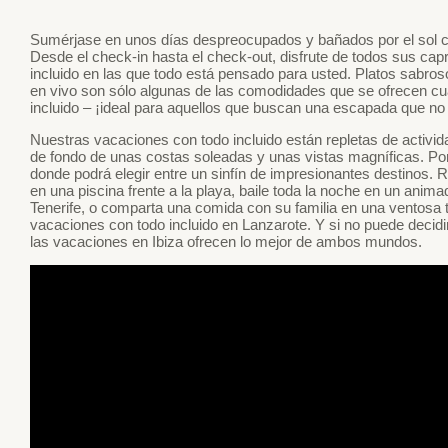
Sumérjase en unos días despreocupados y bañados por el sol co
Desde el check-in hasta el check-out, disfrute de todos sus ca
incluido en las que todo está pensado para usted. Platos sabro
en vivo son sólo algunas de las comodidades que se ofrecen cu
incluido – ¡ideal para aquellos que buscan una escapada que no
Nuestras vacaciones con todo incluido están repletas de activida
de fondo de unas costas soleadas y unas vistas magníficas. Por
donde podrá elegir entre un sinfín de impresionantes destinos
en una piscina frente a la playa, baile toda la noche en un an
Tenerife, o comparta una comida con su familia en una ventosa
vacaciones con todo incluido en Lanzarote. Y si no puede decidirs
las vacaciones en Ibiza ofrecen lo mejor de ambos mundos.