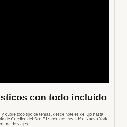
sticos con todo incluido
, y cubre todo tipo de temas, desde hoteles de lujo hasta
ria de Carolina del Sur, Elizabeth se trasladó a Nueva York
itora de viajes.