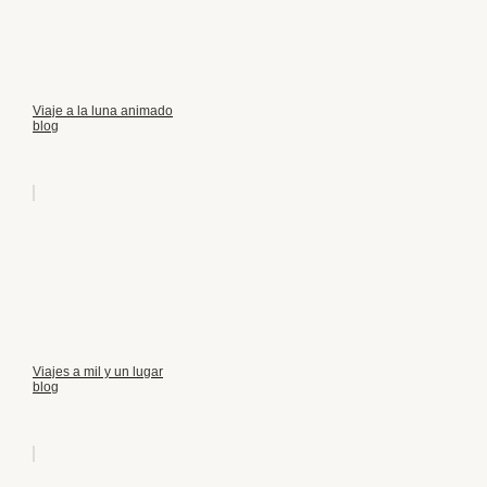
Viaje a la luna animado
blog
Viajes a mil y un lugar
blog