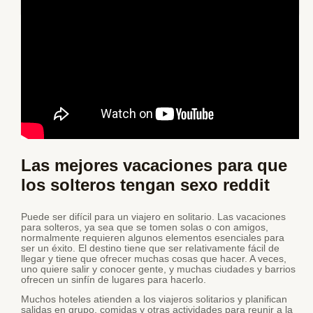
Las mejores vacaciones para que
los solteros tengan sexo reddit
Puede ser difícil para un viajero en solitario. Las vacaciones
para solteros, ya sea que se tomen solas o con amigos,
normalmente requieren algunos elementos esenciales para
ser un éxito. El destino tiene que ser relativamente fácil de
llegar y tiene que ofrecer muchas cosas que hacer. A veces,
uno quiere salir y conocer gente, y muchas ciudades y barrios
ofrecen un sinfín de lugares para hacerlo.
Muchos hoteles atienden a los viajeros solitarios y planifican
salidas en grupo, comidas y otras actividades para reunir a la