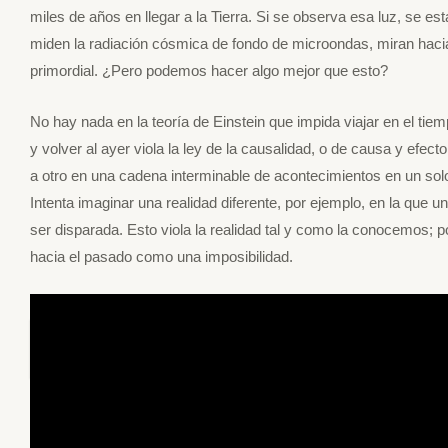
miles de años en llegar a la Tierra. Si se observa esa luz, se e
miden la radiación cósmica de fondo de microondas, miran hac
primordial. ¿Pero podemos hacer algo mejor que esto?
No hay nada en la teoría de Einstein que impida viajar en el tie
y volver al ayer viola la ley de la causalidad, o de causa y efe
a otro en una cadena interminable de acontecimientos en un solo 
Intenta imaginar una realidad diferente, por ejemplo, en la que 
ser disparada. Esto viola la realidad tal y como la conocemos; po
hacia el pasado como una imposibilidad.
Viajes azul marino lleida