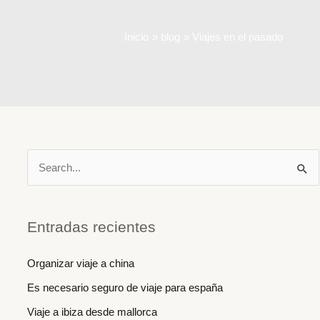
Inicio
blog
Viajes en el pasado
B
u
s
c
Entradas recientes
a
Organizar viaje a china
r
Es necesario seguro de viaje para españa
p
o
Viaje a ibiza desde mallorca