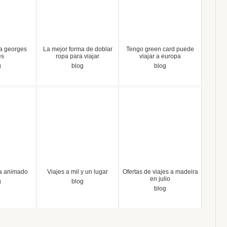
na georges
La mejor forma de doblar
Tengo green card puede
es
ropa para viajar
viajar a europa
g
blog
blog
na animado
Viajes a mil y un lugar
Ofertas de viajes a madeira
en julio
g
blog
blog