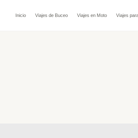
Ir
al
Inicio
Viajes de Buceo
Viajes en Moto
Viajes par
contenido