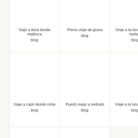
Viaje a ibiza desde
Precio viaje de grava
Viaje a la lu
mallorca
meli
blog
blog
blo
Viaje a capri desde roma
Puedo viajar a vietnam
Viaje a la lu
blog
blog
blo