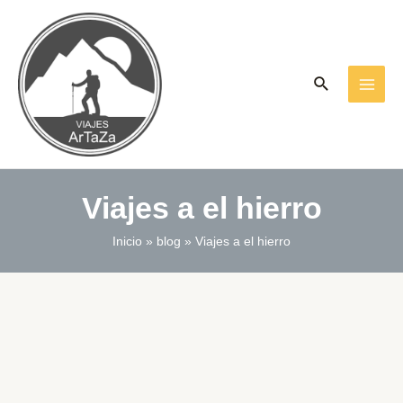
Ir
al
contenido
Buscar
MAI
ME
Viajes a el hierro
Inicio
blog
Viajes a el hierro