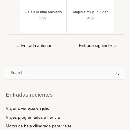
Viaje a la luna animado
Viajes a mil y un lugar
blog
blog
Navegación
←
Entrada anterior
Entrada siguiente
→
de
entradas
B
u
s
c
Entradas recientes
a
r
Viajar a venecia en julio
p
Viajes programados a francia
o
Motos de baja cilindrada para viajar