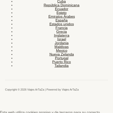
Cuba
República Dominicana
Ecuador
Egipto
Emiratos Árabes
España
Estados unidos
Francia
Grecia
Inglaterra
Israel
Jordania
Maldivas
Mexico
Nueva Zelanda
Portugal
Puerto Rico
Tailandia
Copyright © 2026 Viajes ArTaZa | Powered by Viajes ArTaZa
Esta web utiliza cookies propias y de terceros para su correcto