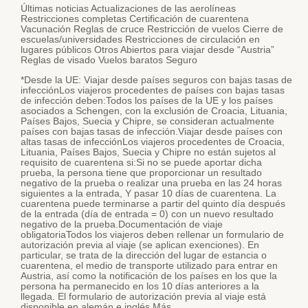
Últimas noticias Actualizaciones de las aerolíneas
Restricciones completas Certificación de cuarentena
Vacunación Reglas de cruce Restricción de vuelos Cierre de
escuelas/universidades Restricciones de circulación en
lugares públicos Otros Abiertos para viajar desde “Austria”
Reglas de visado Vuelos baratos Seguro
*Desde la UE: Viajar desde países seguros con bajas tasas de
infecciónLos viajeros procedentes de países con bajas tasas
de infección deben:Todos los países de la UE y los países
asociados a Schengen, con la exclusión de Croacia, Lituania,
Países Bajos, Suecia y Chipre, se consideran actualmente
países con bajas tasas de infección.Viajar desde países con
altas tasas de infecciónLos viajeros procedentes de Croacia,
Lituania, Países Bajos, Suecia y Chipre no están sujetos al
requisito de cuarentena si:Si no se puede aportar dicha
prueba, la persona tiene que proporcionar un resultado
negativo de la prueba o realizar una prueba en las 24 horas
siguientes a la entrada, Y pasar 10 días de cuarentena. La
cuarentena puede terminarse a partir del quinto día después
de la entrada (día de entrada = 0) con un nuevo resultado
negativo de la prueba.Documentación de viaje
obligatoriaTodos los viajeros deben rellenar un formulario de
autorización previa al viaje (se aplican exenciones). En
particular, se trata de la dirección del lugar de estancia o
cuarentena, el medio de transporte utilizado para entrar en
Austria, así como la notificación de los países en los que la
persona ha permanecido en los 10 días anteriores a la
llegada. El formulario de autorización previa al viaje está
disponible en alemán e inglés.Más