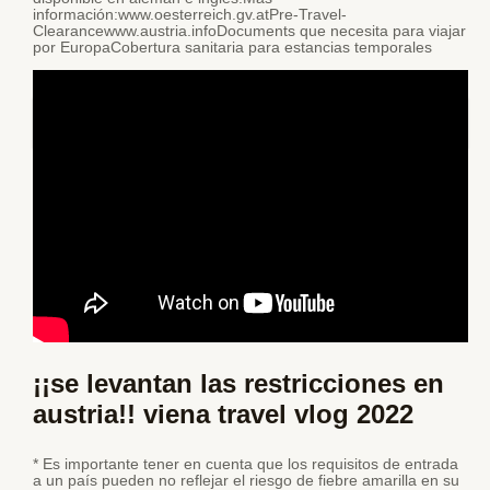
información:www.oesterreich.gv.atPre-Travel-
Clearancewww.austria.infoDocuments que necesita para viajar
por EuropaCobertura sanitaria para estancias temporales
Viajes a puerto madryn
¡¡se levantan las restricciones en
austria!! viena travel vlog 2022
* Es importante tener en cuenta que los requisitos de entrada
a un país pueden no reflejar el riesgo de fiebre amarilla en su