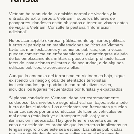
Vietnam ha reanudado la emisión normal de visados y la
entrada de extranjeros a Vietnam. Todos los titulares de
pasaportes irlandeses están obligados a tener un visado antes
de viajar a Vietnam. Consulte la pestaña “Información
adicional”.
No es aconsejable expresar públicamente opiniones políticas
fuertes ni participar en manifestaciones políticas en Vietnam.
Evite las manifestaciones y reuniones públicas, que a veces
pueden convertirse en enfrentamientos, y manténgase alejado
de los emplazamientos militares: puede estar prohibido hacer
fotos de instalaciones militares o de seguridad, o de algunos
edificios públicos, o acercarse a ellas.
Aunque la amenaza del terrorismo en Vietnam es baja, sigue
existiendo un riesgo global de atentados terroristas
indiscriminados, que podrían ir contra objetivos civiles,
incluidos los lugares frecuentados por turistas y expatriados.
Si piensa conducir en Vietnam, debe ser extremadamente
cuidadoso. Los niveles de seguridad vial son bajos, sobre todo
fuera de las ciudades. Los accidentes son frecuentes y suelen
estar causados por una conducción deficiente, vehículos en
mal estado (esto incluye el transporte público) y una
iluminación inadecuada. Hay que tener en cuenta que, en
caso de accidente, es probable que los terceros implicados no
tengan seguro o que éste sea escaso. Las cifras publicadas
por las autoridades de Vietnam indican que el año pasado