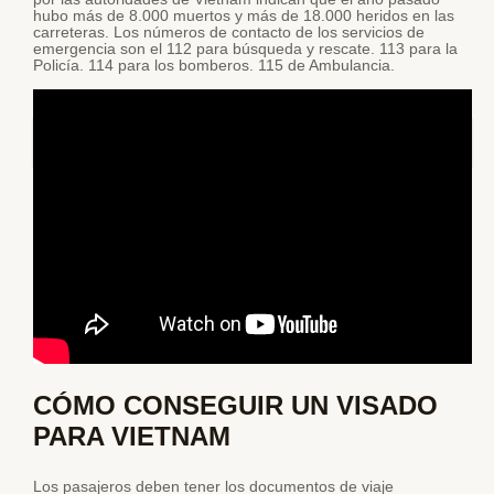
hubo más de 8.000 muertos y más de 18.000 heridos en las
carreteras. Los números de contacto de los servicios de
emergencia son el 112 para búsqueda y rescate. 113 para la
Policía. 114 para los bomberos. 115 de Ambulancia.
Viajar sin gluten italia
CÓMO CONSEGUIR UN VISADO
PARA VIETNAM
Los pasajeros deben tener los documentos de viaje