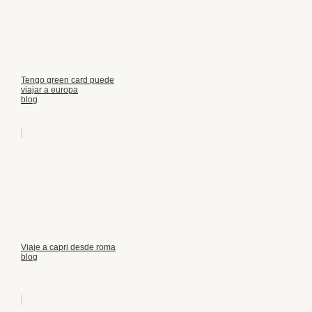
Tengo green card puede
viajar a europa
blog
Viaje a capri desde roma
blog