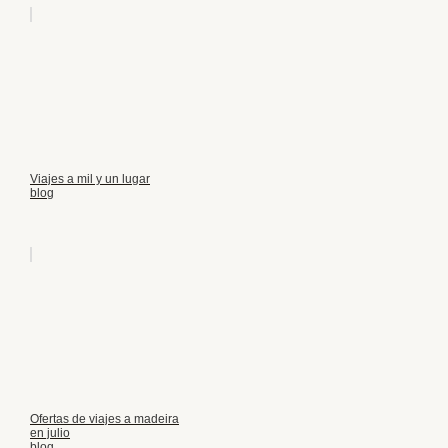
Viajes a mil y un lugar
blog
Ofertas de viajes a madeira
en julio
blog