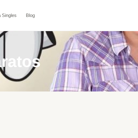
a Singles
Blog
aratos