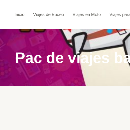
Ir
al
Inicio
Viajes de Buceo
Viajes en Moto
Viajes par
contenido
Pac de viajes b