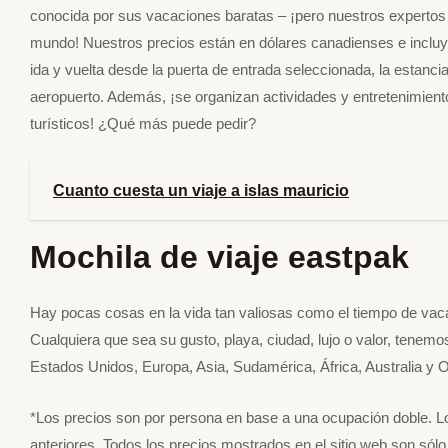
conocida por sus vacaciones baratas – ¡pero nuestros expertos 
mundo! Nuestros precios están en dólares canadienses e inclu
ida y vuelta desde la puerta de entrada seleccionada, la estancia 
aeropuerto. Además, ¡se organizan actividades y entretenimiento
turísticos! ¿Qué más puede pedir?
Cuanto cuesta un viaje a islas mauricio
Mochila de viaje eastpak
Hay pocas cosas en la vida tan valiosas como el tiempo de vacac
Cualquiera que sea su gusto, playa, ciudad, lujo o valor, tenemo
Estados Unidos, Europa, Asia, Sudamérica, África, Australia y O
*Los precios son por persona en base a una ocupación doble. Lo
anteriores. Todos los precios mostrados en el sitio web son sól