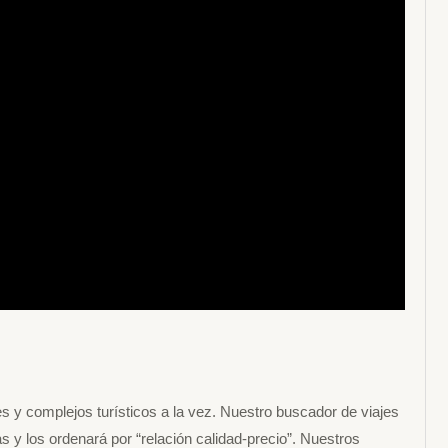
 y complejos turísticos a la vez. Nuestro buscador de viajes
 y los ordenará por “relación calidad-precio”. Nuestros