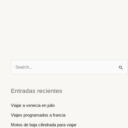
B
u
s
c
Entradas recientes
a
Viajar a venecia en julio
r
Viajes programados a francia
p
o
Motos de baja cilindrada para viajar