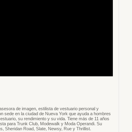
asesora de imagen, estilista de vestuario personal y
 con sede en la ciudad de Nueva York que ayuda a hombres
estuario, su rendimiento y su vida. Tiene más de 11 años
lista para Trunk Club, Modewalk y Moda Operandi. Su
, Sheridan Road, Slate, Newsy, Rue y Thrillist.