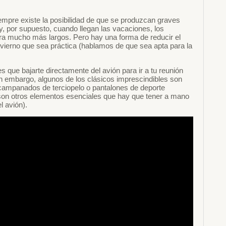
iempre existe la posibilidad de que se produzcan graves
y, por supuesto, cuando llegan las vacaciones, los
era mucho más largos. Pero hay una forma de reducir el
invierno que sea práctica (hablamos de que sea apta para la
s que bajarte directamente del avión para ir a tu reunión
 Sin embargo, algunos de los clásicos imprescindibles son
campanados de terciopelo o pantalones de deporte
son otros elementos esenciales que hay que tener a mano
l avión).