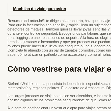
Mochilas de viaje para avion
Resumen del artículoSi te diriges al aeropuerto, haz que tu via
Para que la facturación sea sencilla y rápida, lleva un sujetador
detectores de metales. También querrás llevar joyas sencillas y 
durante el control de seguridad. Escoge unos pantalones que 
unos leggings o unos pantalones de deporte. A la hora de elegir 
prendas ajustadas e incómodas y opte por prendas que puedan 
aviones puede hacer frío, lleva una chaqueta o una sudadera con
Completa tu atuendo con un par de zapatos cómodos, como unos
saber cómo utilizar un pañuelo como accesorio y como almoha
Cómo vestirse para viajar 
Stefanie Waldek es una periodista independiente especializada e
meteorología y regiones polares. Fue editora de Architectural Di
Las largas jornadas de viaje no suelen ser divertidas, e incluso
encima algunos de los problemas asegurándote de que llevas ro
A la hora de confeccionar un vestuario apto para viajar, presta at