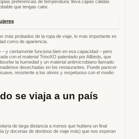
ropias preferencias de temperatura: lleva capas cálidas
robable que tengas calor.
ujeres
s más probados de la ropa de viaje, lo más importante es
idad como de apariencia.
– y ciertamente funciona bien en esa capacidad – pero
da con el material TrinoXO patentado por Allbirds, que
 absorbe la humedad y un material antimicrobiano llamado
canadiense desechadas en los restaurantes. Puede parecer
suave, resistente a los olores y respetuoso con el medio
do se viaja a un país
olaría de larga distancia a menos que hubiera un final
alia (y docenas de destinos de viaje más) que nos esperan