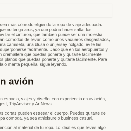
je sea más cómodo eligiendo la ropa de viaje adecuada.
 que no tenga aros, ya que podría hacer saltar los
evitar el cinturón, que también puede ser una molestia
sean cómodos de llevar, como unos vaqueros desgastados,
una camiseta, una blusa o un jersey holgado, evite las
superponerse fácilmente. Dado que en los aeropuertos y
 cremallera que puedas ponerte y quitarte fácilmente.
 planos que puedas ponerte y quitarte fácilmente. Para
da o manta pequeña, sigue leyendo.
en avión
n espacio, viajes y diseño, con experiencia en aviación,
gest, TripAdvisor y ArtNews.
 las cortas pueden estresar el cuerpo. Puedes quitarte de
pa cómoda, ya sea athleisure o business casual.
ención al material de tu ropa. Lo ideal es que lleves algo