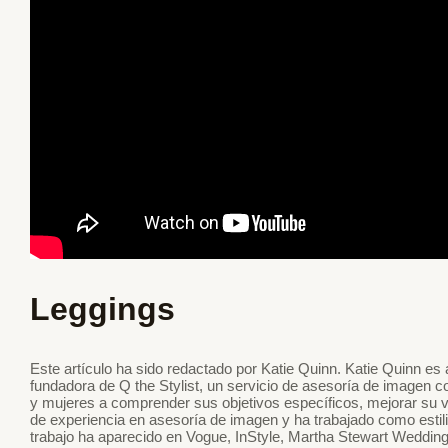
Leggings
Este artículo ha sido redactado por Katie Quinn. Katie Quinn es 
fundadora de Q the Stylist, un servicio de asesoría de imagen
y mujeres a comprender sus objetivos específicos, mejorar su v
de experiencia en asesoría de imagen y ha trabajado como esti
trabajo ha aparecido en Vogue, InStyle, Martha Stewart Weddings