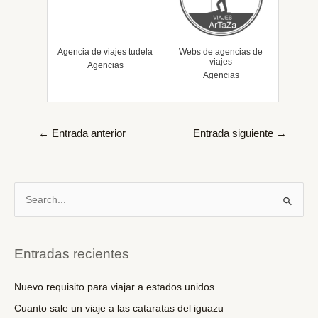
Agencia de viajes tudela
Webs de agencias de
viajes
Agencias
Agencias
Navegación
←
Entrada anterior
Entrada siguiente
→
de
entradas
B
u
s
c
Entradas recientes
a
r
Nuevo requisito para viajar a estados unidos
p
Cuanto sale un viaje a las cataratas del iguazu