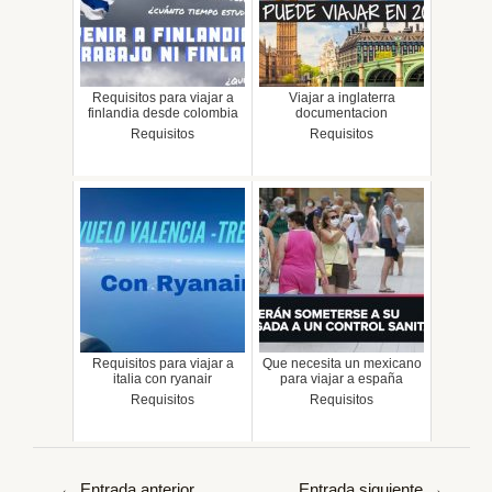
Requisitos para viajar a
Viajar a inglaterra
finlandia desde colombia
documentacion
Requisitos
Requisitos
Requisitos para viajar a
Que necesita un mexicano
italia con ryanair
para viajar a españa
Requisitos
Requisitos
Navegación
←
Entrada anterior
Entrada siguiente
→