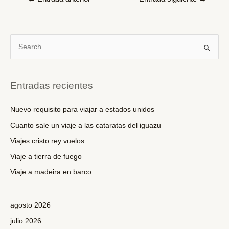
de
entradas
B
u
s
c
Entradas recientes
a
r
Nuevo requisito para viajar a estados unidos
p
Cuanto sale un viaje a las cataratas del iguazu
o
Viajes cristo rey vuelos
r
Viaje a tierra de fuego
:
Viaje a madeira en barco
agosto 2026
julio 2026