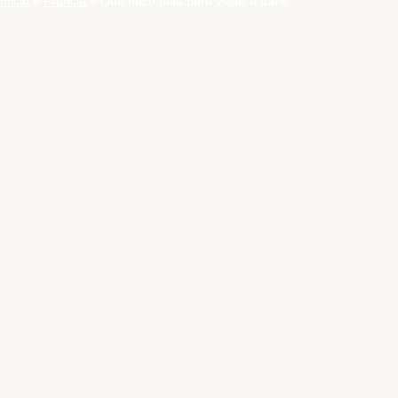
Inicio
Francia
Que hace falta para viajar a paris