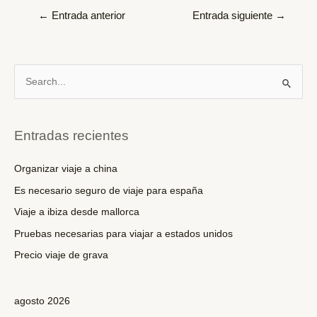
Navegación
←
Entrada anterior
Entrada siguiente
→
de
entradas
B
u
s
c
Entradas recientes
a
r
Organizar viaje a china
p
Es necesario seguro de viaje para españa
o
Viaje a ibiza desde mallorca
r
Pruebas necesarias para viajar a estados unidos
:
Precio viaje de grava
agosto 2026