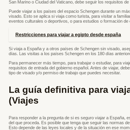
San Marino o Ciudad del Vaticano, debe seguir los requisitos d
Puede viajar a los países del espacio Schengen durante un máx
visado. Esto se aplica si viaja como turista, para visitar a famil
eventos culturales o deportivos, o para estudios o formación de 
Restricciones para viajar a egipto desde españa
Si viaja a España y a otros países de Schengen sin visado, asegú
días. Las visitas a los países Schengen en los 180 días anteriore
Para permanecer más tiempo, para trabajar o estudiar, para viaj
requisitos de entrada del gobierno español. Antes de viajar, deb
tipo de visado y/o permiso de trabajo que puedes necesitar.
La guía definitiva para via
(Viajes
Para responder a la pregunta de si es seguro viajar a España, e
del que proceda. Es posible que tenga que seguir las normas de
Esto depende de las leyes locales y de la situación en ese mom