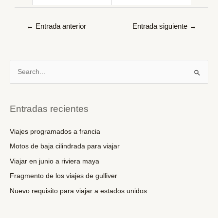
Navegación
←
Entrada anterior
Entrada siguiente
→
de
entradas
B
u
s
c
Entradas recientes
a
r
Viajes programados a francia
p
Motos de baja cilindrada para viajar
o
Viajar en junio a riviera maya
r
Fragmento de los viajes de gulliver
:
Nuevo requisito para viajar a estados unidos