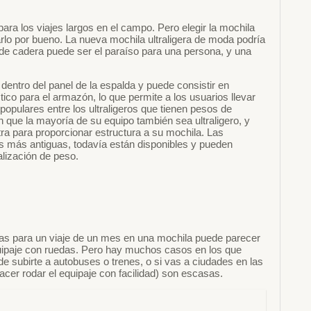
ra los viajes largos en el campo. Pero elegir la mochila
rlo por bueno. La nueva mochila ultraligera de moda podría
de cadera puede ser el paraíso para una persona, y una
dentro del panel de la espalda y puede consistir en
tico para el armazón, lo que permite a los usuarios llevar
pulares entre los ultraligeros que tienen pesos de
 que la mayoría de su equipo también sea ultraligero, y
a para proporcionar estructura a su mochila. Las
as más antiguas, todavía están disponibles y pueden
alización de peso.
sitas para un viaje de un mes en una mochila puede parecer
quipaje con ruedas. Pero hay muchos casos en los que
de subirte a autobuses o trenes, o si vas a ciudades en las
hacer rodar el equipaje con facilidad) son escasas.