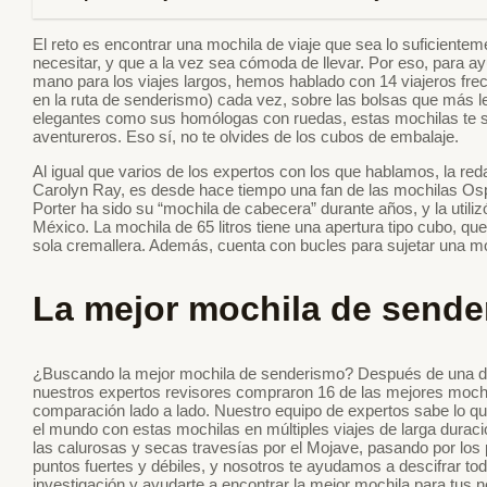
El reto es encontrar una mochila de viaje que sea lo suficient
necesitar, y que a la vez sea cómoda de llevar. Por eso, para a
mano para los viajes largos, hemos hablado con 14 viajeros fre
en la ruta de senderismo) cada vez, sobre las bolsas que más l
elegantes como sus homólogas con ruedas, estas mochilas te s
aventureros. Eso sí, no te olvides de los cubos de embalaje.
Al igual que varios de los expertos con los que hablamos, la r
Carolyn Ray, es desde hace tiempo una fan de las mochilas Os
Porter ha sido su “mochila de cabecera” durante años, y la utili
México. La mochila de 65 litros tiene una apertura tipo cubo, q
sola cremallera. Además, cuenta con bucles para sujetar una 
La mejor mochila de send
¿Buscando la mejor mochila de senderismo? Después de una dé
nuestros expertos revisores compraron 16 de las mejores mochi
comparación lado a lado. Nuestro equipo de expertos sabe lo 
el mundo con estas mochilas en múltiples viajes de larga durac
las calurosas y secas travesías por el Mojave, pasando por los
puntos fuertes y débiles, y nosotros te ayudamos a descifrar tod
investigación y ayudarte a encontrar la mejor mochila para tus 