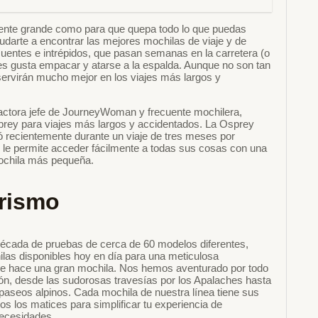
emente grande como para que quepa todo lo que puedas
yudarte a encontrar las mejores mochilas de viaje y de
cuentes e intrépidos, que pasan semanas en la carretera (o
es gusta empacar y atarse a la espalda. Aunque no son tan
ervirán mucho mejor en los viajes más largos y
edactora jefe de JourneyWoman y frecuente mochilera,
prey para viajes más largos y accidentados. La Osprey
zó recientemente durante un viaje de tres meses por
ue le permite acceder fácilmente a todas sus cosas con una
mochila más pequeña.
erismo
cada de pruebas de cerca de 60 modelos diferentes,
las disponibles hoy en día para una meticulosa
que hace una gran mochila. Nos hemos aventurado por todo
ión, desde las sudorosas travesías por los Apalaches hasta
 paseos alpinos. Cada mochila de nuestra línea tiene sus
os los matices para simplificar tu experiencia de
necesidades.