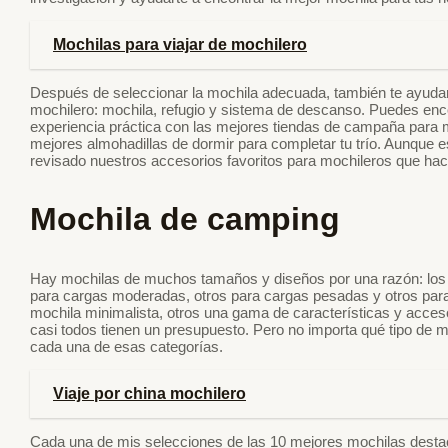
Mochilas para viajar de mochilero
Después de seleccionar la mochila adecuada, también te ayuda
mochilero: mochila, refugio y sistema de descanso. Puedes enc
experiencia práctica con las mejores tiendas de campaña para m
mejores almohadillas de dormir para completar tu trío. Aunque
revisado nuestros accesorios favoritos para mochileros que hac
Mochila de camping
Hay mochilas de muchos tamaños y diseños por una razón: los
para cargas moderadas, otros para cargas pesadas y otros para m
mochila minimalista, otros una gama de características y acces
casi todos tienen un presupuesto. Pero no importa qué tipo de m
cada una de esas categorías.
Viaje por china mochilero
Cada una de mis selecciones de las 10 mejores mochilas desta