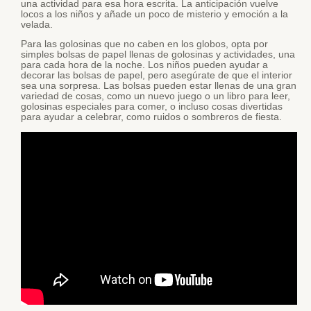
una actividad para esa hora escrita. La anticipación vuelve
locos a los niños y añade un poco de misterio y emoción a la
velada.
Para las golosinas que no caben en los globos, opta por
simples bolsas de papel llenas de golosinas y actividades, una
para cada hora de la noche. Los niños pueden ayudar a
decorar las bolsas de papel, pero asegúrate de que el interior
sea una sorpresa. Las bolsas pueden estar llenas de una gran
variedad de cosas, como un nuevo juego o un libro para leer,
golosinas especiales para comer, o incluso cosas divertidas
para ayudar a celebrar, como ruidos o sombreros de fiesta.