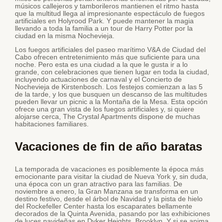
músicos callejeros y tamborileros mantienen el ritmo hasta
que la multitud llega al impresionante espectáculo de fuegos
artificiales en Holyrood Park. Y puede mantener la magia
llevando a toda la familia a un tour de Harry Potter por la
ciudad en la misma Nochevieja.
Los fuegos artificiales del paseo marítimo V&A de Ciudad del
Cabo ofrecen entretenimiento más que suficiente para una
noche. Pero esta es una ciudad a la que le gusta ir a lo
grande, con celebraciones que tienen lugar en toda la ciudad,
incluyendo actuaciones de carnaval y el Concierto de
Nochevieja de Kirstenbosch. Los festejos comienzan a las 5
de la tarde, y los que busquen un descanso de las multitudes
pueden llevar un picnic a la Montaña de la Mesa. Esta opción
ofrece una gran vista de los fuegos artificiales y, si quiere
alojarse cerca, The Crystal Apartments dispone de muchas
habitaciones familiares.
Vacaciones de fin de año baratas
La temporada de vacaciones es posiblemente la época más
emocionante para visitar la ciudad de Nueva York y, sin duda,
una época con un gran atractivo para las familias. De
noviembre a enero, la Gran Manzana se transforma en un
destino festivo, desde el árbol de Navidad y la pista de hielo
del Rockefeller Center hasta los escaparates bellamente
decorados de la Quinta Avenida, pasando por las exhibiciones
de luces navideñas en Dyker Heights, Brooklyn. Y si se anima