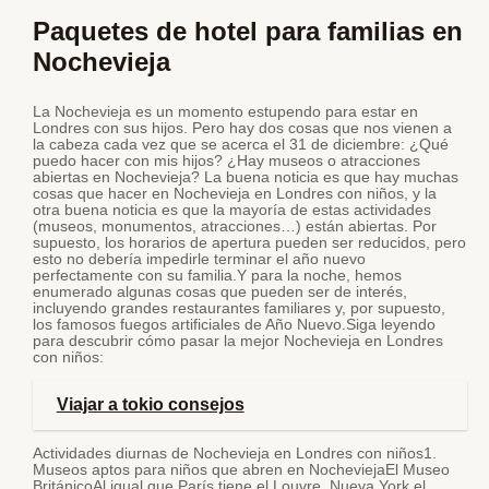
Paquetes de hotel para familias en
Nochevieja
La Nochevieja es un momento estupendo para estar en
Londres con sus hijos. Pero hay dos cosas que nos vienen a
la cabeza cada vez que se acerca el 31 de diciembre: ¿Qué
puedo hacer con mis hijos? ¿Hay museos o atracciones
abiertas en Nochevieja? La buena noticia es que hay muchas
cosas que hacer en Nochevieja en Londres con niños, y la
otra buena noticia es que la mayoría de estas actividades
(museos, monumentos, atracciones…) están abiertas. Por
supuesto, los horarios de apertura pueden ser reducidos, pero
esto no debería impedirle terminar el año nuevo
perfectamente con su familia.Y para la noche, hemos
enumerado algunas cosas que pueden ser de interés,
incluyendo grandes restaurantes familiares y, por supuesto,
los famosos fuegos artificiales de Año Nuevo.Siga leyendo
para descubrir cómo pasar la mejor Nochevieja en Londres
con niños:
Viajar a tokio consejos
Actividades diurnas de Nochevieja en Londres con niños1.
Museos aptos para niños que abren en NocheviejaEl Museo
BritánicoAl igual que París tiene el Louvre, Nueva York el