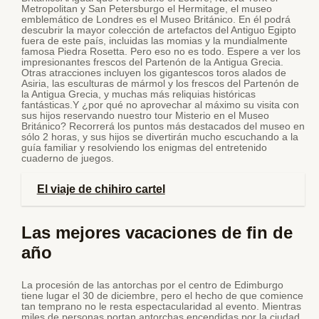
Metropolitan y San Petersburgo el Hermitage, el museo
emblemático de Londres es el Museo Británico. En él podrá
descubrir la mayor colección de artefactos del Antiguo Egipto
fuera de este país, incluidas las momias y la mundialmente
famosa Piedra Rosetta. Pero eso no es todo. Espere a ver los
impresionantes frescos del Partenón de la Antigua Grecia.
Otras atracciones incluyen los gigantescos toros alados de
Asiria, las esculturas de mármol y los frescos del Partenón de
la Antigua Grecia, y muchas más reliquias históricas
fantásticas.Y ¿por qué no aprovechar al máximo su visita con
sus hijos reservando nuestro tour Misterio en el Museo
Británico? Recorrerá los puntos más destacados del museo en
sólo 2 horas, y sus hijos se divertirán mucho escuchando a la
guía familiar y resolviendo los enigmas del entretenido
cuaderno de juegos.
El viaje de chihiro cartel
Las mejores vacaciones de fin de
año
La procesión de las antorchas por el centro de Edimburgo
tiene lugar el 30 de diciembre, pero el hecho de que comience
tan temprano no le resta espectacularidad al evento. Mientras
miles de personas portan antorchas encendidas por la ciudad,