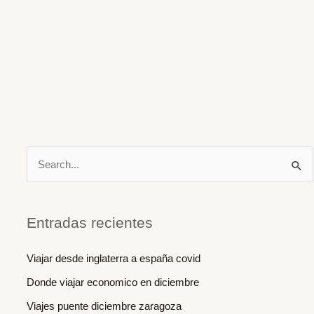
B
u
s
c
Entradas recientes
a
Viajar desde inglaterra a españa covid
r
Donde viajar economico en diciembre
p
o
Viajes puente diciembre zaragoza