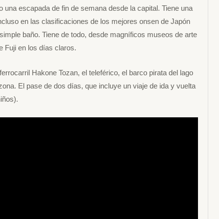
a o una escapada de fin de semana desde la capital. Tiene una
incluso en las clasificaciones de los mejores onsen de Japón
imple baño. Tiene de todo, desde magníficos museos de arte
Fuji en los días claros.
rrocarril Hakone Tozan, el teleférico, el barco pirata del lago
ona. El pase de dos días, que incluye un viaje de ida y vuelta
iños).