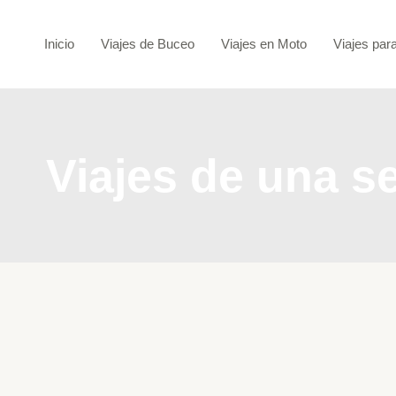
Ir
al
Inicio
Viajes de Buceo
Viajes en Moto
Viajes par
contenido
Viajes de una 