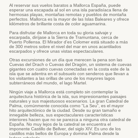
Al reservar sus vuelos baratos a Mallorca España, puede
esperar una escapada al sol en una isla paradisíaca llena de
hermosas playas, montañas remotas y pueblos de montaña
perfectos. Mallorca es la mayor de las Islas Baleares y ofrece
kilómetros de brillante costa de color aguamarina.
Para disfrutar de Mallorca en toda su gloria salvaje y
escarpada, diríjase a la Sierra de Tramuntana, cerca de
Puerto Pollensa. El Mirador d’es Colomer está situado a más
de 300 metros sobre el nivel del mar en unos acantilados
escarpados y ofrece unas vistas espectaculares.
Otras excursiones de un día que merecen la pena son las
Cuevas del Drach o Cuevas del Dragón, un sistema de cuevas
gigantes con cuatro cuevas conectadas en la costa este de la
isla que se adentra en el subsuelo con senderos que llevan a
los visitantes a las orillas de uno de los mayores lagos
subterráneos del mundo, el lago Martel.
Ningún viaje a Mallorca está completo sin contemplar la
arquitectura histórica de la isla, sus impresionantes paisajes
naturales y sus majestuosos escenarios. La gran Catedral de
Palma, comúnmente conocida como “La Seu”, es el mayor
hito arquitectónico de la ciudad. Desde su gran tamaño e
innegable belleza, sus espectaculares características
interiores hacen que no se parezca a ninguna otra catedral de
España. No muy lejos de la catedral se encuentra el
imponente Castillo de Bellver, del siglo XIV. Es uno de los
castillos más bellos de Europa y domina Palma desde la