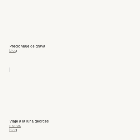
Precio viaje de grava
blog
Viaje a la luna georges
melies
blog