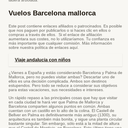
ladera arbolada.
Vuelos Barcelona mallorca
Este post contiene enlaces afiliados o patrocinados. Es posible
que nos paguen por publicarlos o si haces clic en ellos o
compras a través de ellos. Si el enlace de afiliación
aumentara sus costes, no lo utilizaríamos. Tu confianza es
más importante que cualquier comisión. Más información
sobre nuestra política de enlaces aquí.
Viaje andalucia con niños
¿Vienes a España y estás considerando Barcelona y Palma de
Mallorca, pero no puedes visitar ambas? Descartar uno de
ellos es una decisión complicada. Ambos son destinos
estupendos. Pero todo se reduce a considerar sus objetivos
para estas vacaciones, sus necesidades e intereses.
Un rápido repaso a las principales cosas que hay que visitar
en cada ciudad te hará ver que Palma de Mallorca y
Barcelona comparten algunos puntos en común. Ambas
cuentan con un castillo en lo alto de la colina. El Castell de
Bellver en Palma es definitivamente más antiguo (1300), su
arquitectura es también más bonita, y sigue una planta circular
bastante singular. Sin embargo, sólo está a la mitad de altura
que el Castell de Montjuic, en Barcelona. Este último tiene una