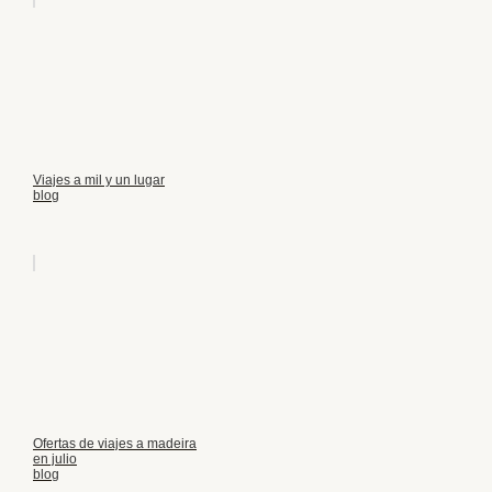
Viajes a mil y un lugar
blog
Ofertas de viajes a madeira
en julio
blog