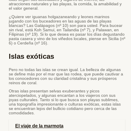
atracciones naturales y las playas, la comida, la amabilidad y
el valor general.
¿Quiere ver iguanas holgazaneando y leones marinos
jugando con los buceadores en las aguas de las playas
blancas? Las Galápagos (nº 10) son para usted. Para bucear
sin rival, está Koh Samui, en Tailandia (nº 7), y Palawan, en
Filipinas (nº 19). Si lo que desea es pasar los días degustando
pasta casera y vino de los viñedos locales, piense en Sicilia (nº
6) o Cerdeña (nº 16).
Islas exóticas
Pero no todas las islas se crean igual. La belleza de algunas
se define más por el mar que las rodea, que puede cautivar a
los conocedores con su claridad cristalina y sus prósperos
reinos de coral.
Otras islas presentan selvas exuberantes y picos
aterciopelados, y algunas encantan a los viajeros con sus
joyas culturales. Tanto si lo que busca son playas sublimes,
una topografía impresionante o culturas exóticas, estas islas
se encuentran lejos del bullicio cotidiano pero cerca de las
comodidades.
El viaje de la marmota