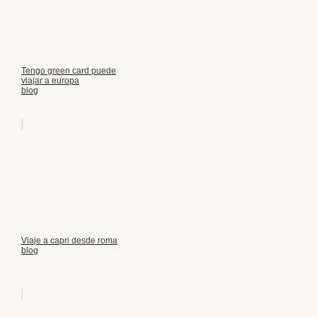
Tengo green card puede
viajar a europa
blog
Viaje a capri desde roma
blog