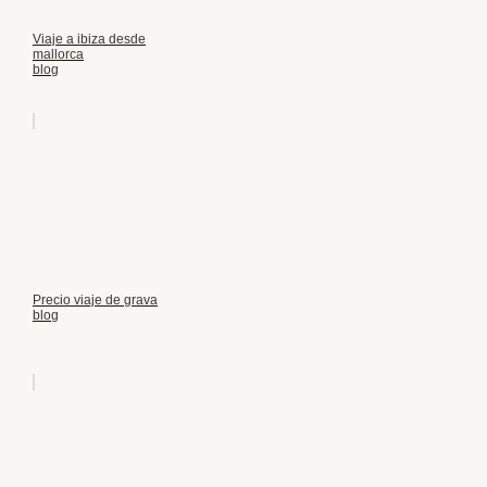
Viaje a ibiza desde
mallorca
blog
Precio viaje de grava
blog