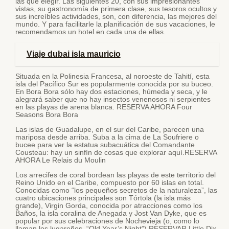
las que elegir. Las siguientes 20, con sus impresionantes
vistas, su gastronomía de primera clase, sus tesoros ocultos y
sus increíbles actividades, son, con diferencia, las mejores del
mundo. Y para facilitarle la planificación de sus vacaciones, le
recomendamos un hotel en cada una de ellas.
Viaje dubai isla mauricio
Situada en la Polinesia Francesa, al noroeste de Tahití, esta
isla del Pacífico Sur es popularmente conocida por su buceo.
En Bora Bora sólo hay dos estaciones, húmeda y seca, y le
alegrará saber que no hay insectos venenosos ni serpientes
en las playas de arena blanca. RESERVA AHORA Four
Seasons Bora Bora
Las islas de Guadalupe, en el sur del Caribe, parecen una
mariposa desde arriba. Suba a la cima de La Soufriere o
bucee para ver la estatua subacuática del Comandante
Cousteau: hay un sinfín de cosas que explorar aquí.RESERVA
AHORA Le Relais du Moulin
Los arrecifes de coral bordean las playas de este territorio del
Reino Unido en el Caribe, compuesto por 60 islas en total.
Conocidas como “los pequeños secretos de la naturaleza”, las
cuatro ubicaciones principales son Tórtola (la isla más
grande), Virgin Gorda, conocida por atracciones como los
Baños, la isla coralina de Anegada y Jost Van Dyke, que es
popular por sus celebraciones de Nochevieja (o, como lo
llaman los lugareños, “Old Year’s Night”).RESERVAR Little Dix