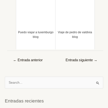
Puedo viajar a luxemburgo
Viaje de pedro de valdivia
blog
blog
Navegación
←
Entrada anterior
Entrada siguiente
→
de
entradas
B
u
s
c
Entradas recientes
a