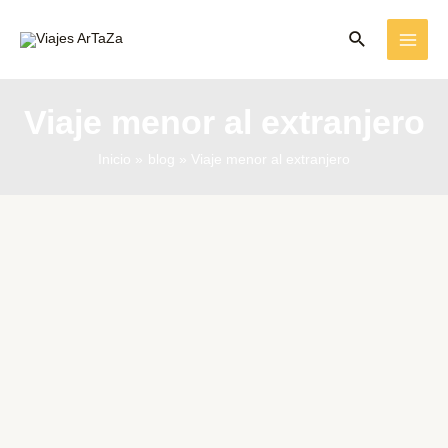
Ir
Buscar
al
MAI
contenido
ME
Viaje menor al extranjero
Inicio
blog
Viaje menor al extranjero