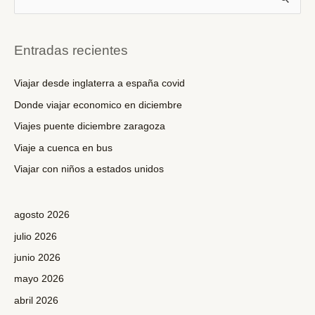
u
s
c
Entradas recientes
a
r
Viajar desde inglaterra a españa covid
p
Donde viajar economico en diciembre
o
Viajes puente diciembre zaragoza
r
Viaje a cuenca en bus
:
Viajar con niños a estados unidos
agosto 2026
julio 2026
junio 2026
mayo 2026
abril 2026