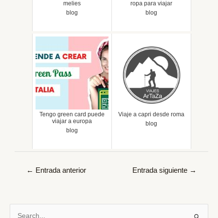
melies
ropa para viajar
blog
blog
Tengo green card puede
Viaje a capri desde roma
viajar a europa
blog
blog
Navegación
←
Entrada anterior
Entrada siguiente
→
de
entradas
B