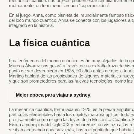
mecánica cuántica: Los objetos pueden estar simultáneamente e
mutuamente, un fenómeno llamado “superposición”.
En el juego, Anna, como bisnieta del mundialmente famoso físico,
del loco mundo cuántico. Anna se conecta con los jugadores a t
integrado en la historia.
La física cuántica
Los fenómenos del mundo cuántico están muy alejados de lo que
Marcos Álvarez nos guiará a través de un extraño trozo de histo
punto de ser descubierta en 1835, 90 años antes de que la teoría
Martino hablará de las propiedades de algunos materiales nuev
y que son prometedores para las nuevas tecnologías, como las pan
Mejor epoca para viajar a sydney
La mecánica cuántica, formulada en 1925, es la piedra angular
partículas elementales hasta los objetos macroscópicos, todo ev
precisamente como exigen las leyes de la Mecánica Cuántica. E
Física a principios del siglo XIX y echaremos un vistazo a las 
se iban acercando cada vez más, hasta el punto de que habría