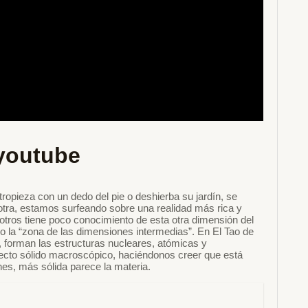
youtube
opieza con un dedo del pie o deshierba su jardín, se
 otra, estamos surfeando sobre una realidad más rica y
ros tiene poco conocimiento de esta otra dimensión del
o la “zona de las dimensiones intermedias”. En El Tao de
”, forman las estructuras nucleares, atómicas y
pecto sólido macroscópico, haciéndonos creer que está
nes, más sólida parece la materia.