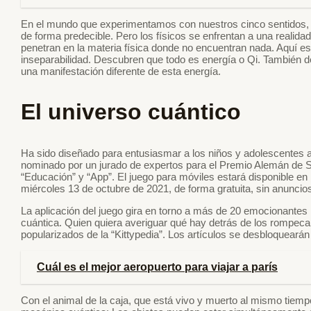
En el mundo que experimentamos con nuestros cinco sentidos, l
de forma predecible. Pero los físicos se enfrentan a una realid
penetran en la materia física donde no encuentran nada. Aquí es
inseparabilidad. Descubren que todo es energía o Qi. También 
una manifestación diferente de esta energía.
El universo cuántico
Ha sido diseñado para entusiasmar a los niños y adolescentes a p
nominado por un jurado de expertos para el Premio Alemán de S
“Educación” y “App”. El juego para móviles estará disponible en 
miércoles 13 de octubre de 2021, de forma gratuita, sin anuncio
La aplicación del juego gira en torno a más de 20 emocionantes
cuántica. Quien quiera averiguar qué hay detrás de los rompec
popularizados de la “Kittypedia”. Los artículos se desbloquear
Cuál es el mejor aeropuerto para viajar a parís
Con el animal de la caja, que está vivo y muerto al mismo tiempo