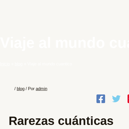
Viaje al mundo cu
Inicio
blog
Viaje al mundo cuantico
/
blog
/ Por
admin
Rarezas cuánticas