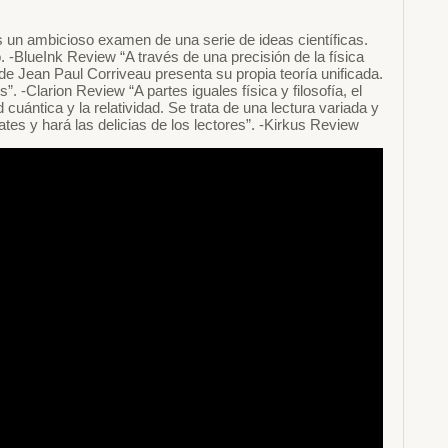
s un ambicioso examen de una serie de ideas científicas.
so. -BlueInk Review “A través de una precisión de la física
 de Jean Paul Corriveau presenta su propia teoría unificada.
 -Clarion Review “A partes iguales física y filosofía, el
 cuántica y la relatividad. Se trata de una lectura variada y
s y hará las delicias de los lectores”. -Kirkus Review