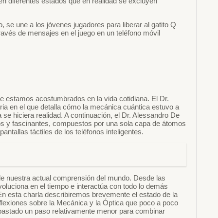
n diferentes estados que en realidad se excluyen
 se une a los jóvenes jugadores para liberar al gatito Q
ravés de mensajes en el juego en un teléfono móvil
 estamos acostumbrados en la vida cotidiana. El Dr.
ria en el que detalla cómo la mecánica cuántica estuvo a
 se hiciera realidad. A continuación, el Dr. Alessandro De
os y fascinantes, compuestos por una sola capa de átomos
tallas táctiles de los teléfonos inteligentes.
 de nuestra actual comprensión del mundo. Desde las
oluciona en el tiempo e interactúa con todo lo demás
n esta charla describiremos brevemente el estado de la
reflexiones sobre la Mecánica y la Óptica que poco a poco
 bastado un paso relativamente menor para combinar