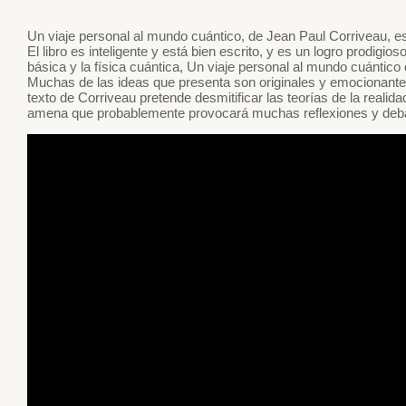
Un viaje personal al mundo cuántico, de Jean Paul Corriveau, e
El libro es inteligente y está bien escrito, y es un logro prodigio
básica y la física cuántica, Un viaje personal al mundo cuántico
Muchas de las ideas que presenta son originales y emocionantes”.
texto de Corriveau pretende desmitificar las teorías de la realidad
amena que probablemente provocará muchas reflexiones y debate