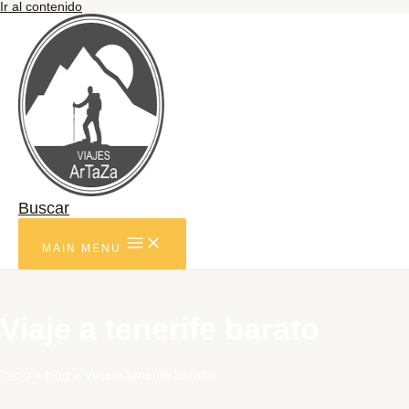
Ir al contenido
Buscar
MAIN MENU
Viaje a tenerife barato
Inicio
blog
Viaje a tenerife barato