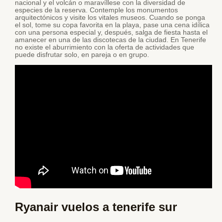
nacional y el volcán o maravíllese con la diversidad de
especies de la reserva. Contemple los monumentos
arquitectónicos y visite los vitales museos. Cuando se ponga
el sol, tome su copa favorita en la playa, pase una cena idílica
con una persona especial y, después, salga de fiesta hasta el
amanecer en una de las discotecas de la ciudad. En Tenerife
no existe el aburrimiento con la oferta de actividades que
puede disfrutar solo, en pareja o en grupo.
Ryanair vuelos a tenerife sur