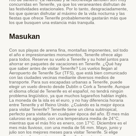
concurridas en Tenerife, ya que los veraneantes disfrutan de
las festividades estacionales. Por lo tanto, desgraciadamente,
los que quieran disfrutar al máximo de la vida nocturna y las
fiestas que ofrece Tenerife probablemente gastarán más que
los que busquen una estancia más tranquila.
Masukan
Con sus playas de arena fina, montañas imponentes, sol todo
el año e impresionantes monumentos, Tenerife ofrece algo
para todos. Reserve su vuelo a Tenerife y su hotel juntos para
ahorrar en paquetes de vacaciones en Tenerife. ¿Qué hay
que saber antes de visitar Tenerife? Los vuelos llegan al
Aeropuerto de Tenerife Sur (TFS), que está bien comunicado
con las ciudades vecinas mediante diversos medios de
transporte. Para sus escapadas urbanas a Tenerife, puede
elegir un vuelo directo desde Dublín o Cork a Tenerife. Aunque
el idioma oficial de Tenerife es el español, no tendrá ningún
problema lingüístico, ya que muchos lugareños hablan inglés.
La moneda de la isla es el euro, y no hay diferencia horaria
entre Tenerife y el Reino Unido. ¿Cuándo es la mejor época
para visitar Tenerife? Tenerife tiene un clima subtropical,
perfecto para visitarla en cualquier época del año. El mes más
caluroso es agosto, con una temperatura media de 24°C,
mientras que el más frío es enero, con 17°C. Diciembre es el
mes más lluvioso, con una media de 56 mm. Mayo, junio y
julio son los mejores meses para visitar Tenerife. Si elige