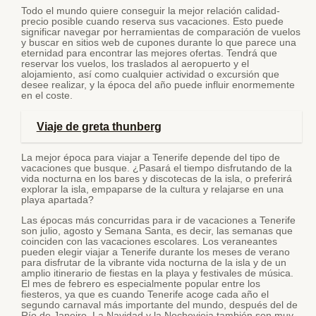
Todo el mundo quiere conseguir la mejor relación calidad-
precio posible cuando reserva sus vacaciones. Esto puede
significar navegar por herramientas de comparación de vuelos
y buscar en sitios web de cupones durante lo que parece una
eternidad para encontrar las mejores ofertas. Tendrá que
reservar los vuelos, los traslados al aeropuerto y el
alojamiento, así como cualquier actividad o excursión que
desee realizar, y la época del año puede influir enormemente
en el coste.
Viaje de greta thunberg
La mejor época para viajar a Tenerife depende del tipo de
vacaciones que busque. ¿Pasará el tiempo disfrutando de la
vida nocturna en los bares y discotecas de la isla, o preferirá
explorar la isla, empaparse de la cultura y relajarse en una
playa apartada?
Las épocas más concurridas para ir de vacaciones a Tenerife
son julio, agosto y Semana Santa, es decir, las semanas que
coinciden con las vacaciones escolares. Los veraneantes
pueden elegir viajar a Tenerife durante los meses de verano
para disfrutar de la vibrante vida nocturna de la isla y de un
amplio itinerario de fiestas en la playa y festivales de música.
El mes de febrero es especialmente popular entre los
fiesteros, ya que es cuando Tenerife acoge cada año el
segundo carnaval más importante del mundo, después del de
Río de Janeiro. La Navidad y la Nochevieja también son muy