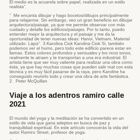
El medio es la acuarela sobre papel, realizada en un estilo
realista”.
” Me encanta dibujar y hago bocetos/dibujos principalmente
para relajarme. Sin embargo, veo un gran beneficio en dibujar
arquitectura/paisaje, ya que me permite observar con más
cuidado y detalle los edificios/paisajes. Por lo tanto, puedo
entender mejor la arquitectura y el paisaje y me da la
oportunidad de tener nuevas ideas: Hanoi, Vietnam, Material
utilizado: Lápiz”. 3.Karolina Ciok Karolina Ciok Sí, también
podemos ver el humo, pero todo este edificio parece estar en
llamas. Estos colores profundos y sensuales y los ricos tonos,
realmente te atraen y te transportan a una era industrial. El
artista tiene que ser muy valiente para realizar una obra como
ésta, ya que hay muchas cosas que pueden salir mal con esta
técnica y es muy fácil pasarse de la raya, pero Karoline ha
conseguido reunirlo todo y crear una obra de arte fantástica.
2. Peter McQuillan
Viaje a los adentros ramiro calle
2021
El mundo del yoga y la meditación se ha convertido en un
estilo de vida que gana adeptos en busca de paz y
tranquilidad espiritual. En este artículo conocerás la vida del
autor Ramiro Street, profesor de yoga.