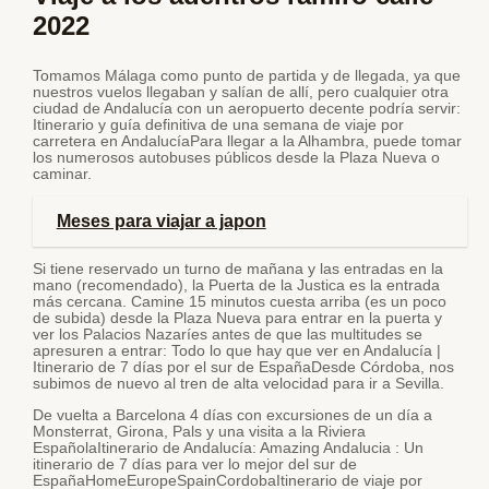
2022
Tomamos Málaga como punto de partida y de llegada, ya que
nuestros vuelos llegaban y salían de allí, pero cualquier otra
ciudad de Andalucía con un aeropuerto decente podría servir:
Itinerario y guía definitiva de una semana de viaje por
carretera en AndalucíaPara llegar a la Alhambra, puede tomar
los numerosos autobuses públicos desde la Plaza Nueva o
caminar.
Meses para viajar a japon
Si tiene reservado un turno de mañana y las entradas en la
mano (recomendado), la Puerta de la Justica es la entrada
más cercana. Camine 15 minutos cuesta arriba (es un poco
de subida) desde la Plaza Nueva para entrar en la puerta y
ver los Palacios Nazaríes antes de que las multitudes se
apresuren a entrar: Todo lo que hay que ver en Andalucía |
Itinerario de 7 días por el sur de EspañaDesde Córdoba, nos
subimos de nuevo al tren de alta velocidad para ir a Sevilla.
De vuelta a Barcelona 4 días con excursiones de un día a
Monsterrat, Girona, Pals y una visita a la Riviera
EspañolaItinerario de Andalucía: Amazing Andalucia : Un
itinerario de 7 días para ver lo mejor del sur de
EspañaHomeEuropeSpainCordobaItinerario de viaje por