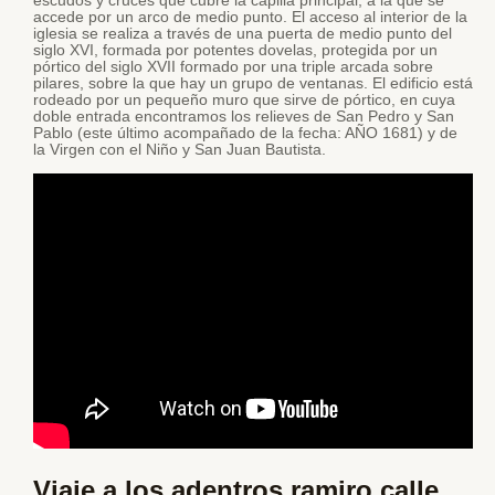
escudos y cruces que cubre la capilla principal, a la que se
accede por un arco de medio punto. El acceso al interior de la
iglesia se realiza a través de una puerta de medio punto del
siglo XVI, formada por potentes dovelas, protegida por un
pórtico del siglo XVII formado por una triple arcada sobre
pilares, sobre la que hay un grupo de ventanas. El edificio está
rodeado por un pequeño muro que sirve de pórtico, en cuya
doble entrada encontramos los relieves de San Pedro y San
Pablo (este último acompañado de la fecha: AÑO 1681) y de
la Virgen con el Niño y San Juan Bautista.
Viaje a los adentros ramiro calle