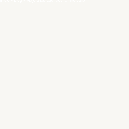
Inicio
blog
Viaje a los adentros ramiro calle