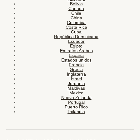
Bolivia
Canada
Chile
China
Colombia
Costa Rica
Cuba
República Dominicana
Ecuador
Egipto
Emiratos Árabes
España
Estados unidos
Francia
Grecia
Inglaterra
Israel
Jordania
Maldivas
Mexico
Nueva Zelanda
Portugal
Puerto Rico
Tailandia