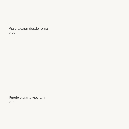
Viaje a capri desde roma
blog
Puedo viajar a vietnam
blog