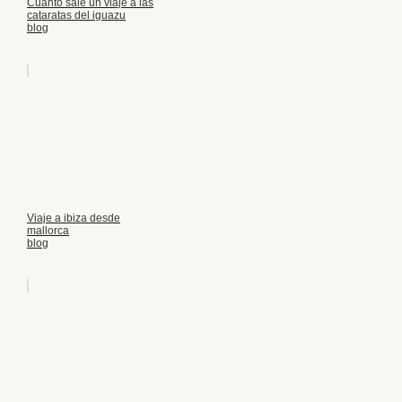
Cuanto sale un viaje a las
cataratas del iguazu
blog
Viaje a ibiza desde
mallorca
blog