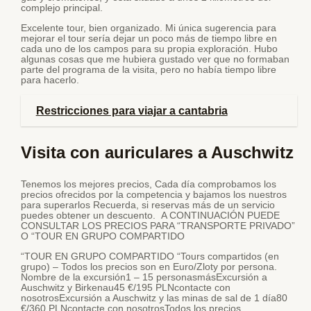
complejo principal.
Excelente tour, bien organizado. Mi única sugerencia para
mejorar el tour sería dejar un poco más de tiempo libre en
cada uno de los campos para su propia exploración. Hubo
algunas cosas que me hubiera gustado ver que no formaban
parte del programa de la visita, pero no había tiempo libre
para hacerlo.
Restricciones para viajar a cantabria
Visita con auriculares a Auschwitz
Tenemos los mejores precios, Cada día comprobamos los
precios ofrecidos por la competencia y bajamos los nuestros
para superarlos Recuerda, si reservas más de un servicio
puedes obtener un descuento. A CONTINUACIÓN PUEDE
CONSULTAR LOS PRECIOS PARA “TRANSPORTE PRIVADO”
O “TOUR EN GRUPO COMPARTIDO
“TOUR EN GRUPO COMPARTIDO “Tours compartidos (en
grupo) – Todos los precios son en Euro/Zloty por persona.
Nombre de la excursión1 – 15 personasmásExcursión a
Auschwitz y Birkenau45 €/195 PLNcontacte con
nosotrosExcursión a Auschwitz y las minas de sal de 1 día80
€/360 PLNcontacte con nosotrosTodos los precios