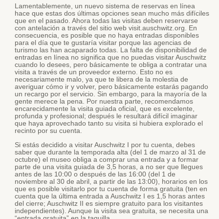
Lamentablemente, un nuevo sistema de reservas en línea
hace que estas dos últimas opciones sean mucho más difíciles
que en el pasado. Ahora todas las visitas deben reservarse
con antelación a través del sitio web visit.auschwitz.org. En
consecuencia, es posible que no haya entradas disponibles
para el día que te gustaría visitar porque las agencias de
turismo las han acaparado todas. La falta de disponibilidad de
entradas en línea no significa que no puedas visitar Auschwitz
cuando lo desees, pero básicamente te obliga a contratar una
visita a través de un proveedor externo. Esto no es
necesariamente malo, ya que te libera de la molestia de
averiguar cómo ir y volver, pero básicamente estarás pagando
un recargo por el servicio. Sin embargo, para la mayoría de la
gente merece la pena. Por nuestra parte, recomendamos
encarecidamente la visita guiada oficial, que es excelente,
profunda y profesional; después le resultará difícil imaginar
que haya aprovechado tanto su visita si hubiera explorado el
recinto por su cuenta.
Si estás decidido a visitar Auschwitz I por tu cuenta, debes
saber que durante la temporada alta (del 1 de marzo al 31 de
octubre) el museo obliga a comprar una entrada y a formar
parte de una visita guiada de 3,5 horas, a no ser que llegues
antes de las 10:00 o después de las 16:00 (del 1 de
noviembre al 30 de abril, a partir de las 13:00), horarios en los
que es posible visitarlo por tu cuenta de forma gratuita (ten en
cuenta que la última entrada a Auschwitz I es 1,5 horas antes
del cierre; Auschwitz II es siempre gratuito para los visitantes
independientes). Aunque la visita sea gratuita, se necesita una
“entrada gratuita” en la taquilla.