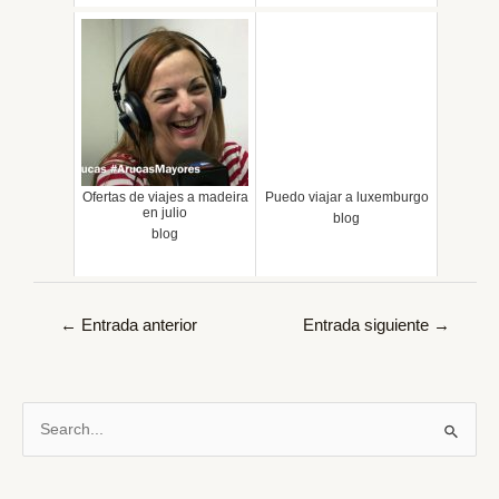
Ofertas de viajes a madeira
Puedo viajar a luxemburgo
en julio
blog
blog
Navegación
←
Entrada anterior
Entrada siguiente
→
de
entradas
B
u
s