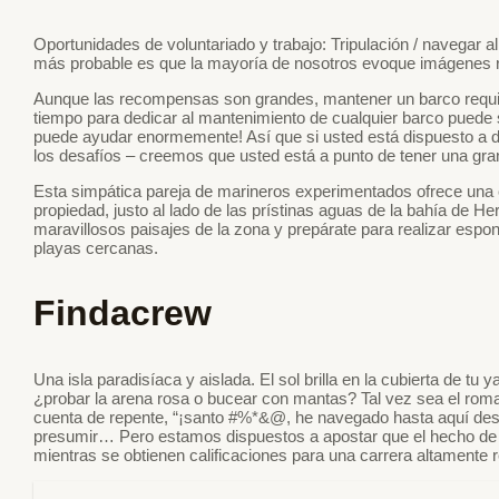
Oportunidades de voluntariado y trabajo: Tripulación / navegar 
más probable es que la mayoría de nosotros evoque imágenes rom
Aunque las recompensas son grandes, mantener un barco requie
tiempo para dedicar al mantenimiento de cualquier barco puede s
puede ayudar enormemente! Así que si usted está dispuesto a des
los desafíos – creemos que usted está a punto de tener una gra
Esta simpática pareja de marineros experimentados ofrece una
propiedad, justo al lado de las prístinas aguas de la bahía de Her
maravillosos paisajes de la zona y prepárate para realizar espo
playas cercanas.
Findacrew
Una isla paradisíaca y aislada. El sol brilla en la cubierta de tu 
¿probar la arena rosa o bucear con mantas? Tal vez sea el roman
cuenta de repente, “¡santo #%*&@, he navegado hasta aquí desd
presumir… Pero estamos dispuestos a apostar que el hecho de p
mientras se obtienen calificaciones para una carrera altament