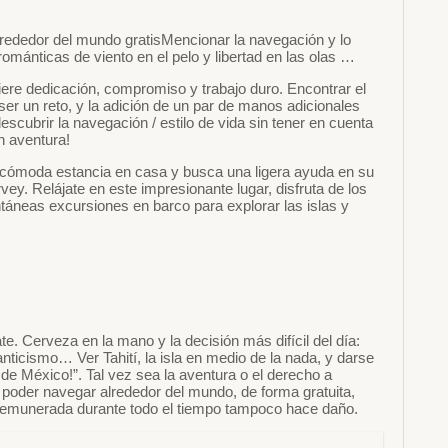
alrededor del mundo gratisMencionar la navegación y lo
ánticas de viento en el pelo y libertad en las olas …
re dedicación, compromiso y trabajo duro. Encontrar el
er un reto, y la adición de un par de manos adicionales
cubrir la navegación / estilo de vida sin tener en cuenta
n aventura!
 cómoda estancia en casa y busca una ligera ayuda en su
vey. Relájate en este impresionante lugar, disfruta de los
ntáneas excursiones en barco para explorar las islas y
yate. Cerveza en la mano y la decisión más difícil del día:
ticismo… Ver Tahití, la isla en medio de la nada, y darse
e México!”. Tal vez sea la aventura o el derecho a
oder navegar alrededor del mundo, de forma gratuita,
e remunerada durante todo el tiempo tampoco hace daño.