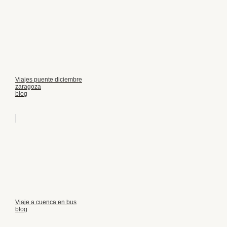
Viajes puente diciembre
zaragoza
blog
Viaje a cuenca en bus
blog