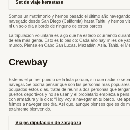
Set de viaje kerastase
Somos un matrimonio y hemos pasado el último año navegando e
navegado desde San Diego (California) hasta Tahití, y hemos vis
ni un solo día a bordo de ninguno de estos barcos.
La tripulación voluntaria es algo que ha estado ocurriendo dura
de ella más gente. Esto es lo básico: Cada año hay miles de ya
mundo. Piensa en Cabo San Lucas, Mazatlán, Asia, Tahití, el Me
Crewbay
Este es el primer puesto de la lista porque, sin que nadie lo sep
navegar. Se podría pensar que son las personas más populares 
ocupados estos días, tratar de reunir a dos personas que tengan 
puertos deportivos y no se usan y el propietario empieza a pens
con armadura y le dice: “Hoy voy a navegar en tu barco, ¿te ap
fuimos a navegar ese día. Así que, aunque pienses que es de mal
totalmente bienvenido.
Viajes diputacion de zaragoza