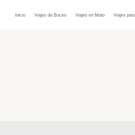
Ir
al
Inicio
Viajes de Buceo
Viajes en Moto
Viajes par
contenido