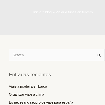
Inicio
blog
Viajar a tunez en febrero
B
u
s
c
Entradas recientes
a
Viaje a madeira en barco
r
Organizar viaje a china
p
o
Es necesario seguro de viaje para españa