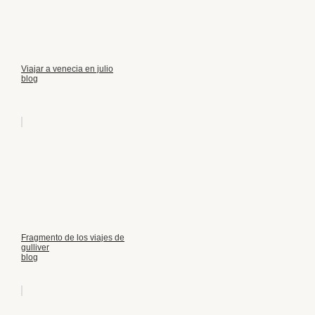
Viajar a venecia en julio
blog
Fragmento de los viajes de
gulliver
blog