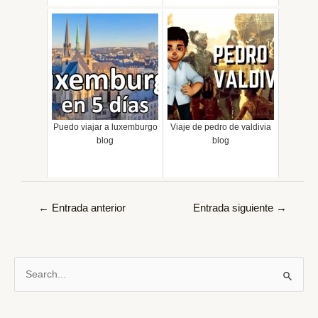
Puedo viajar a luxemburgo
Viaje de pedro de valdivia
blog
blog
Navegación
←
Entrada anterior
Entrada siguiente
→
de
entradas
B
u
s