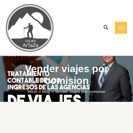
Ir
al
contenido
Buscar
MAI
ME
Vender viajes por
comision
Inicio
blog
Vender viajes por comision