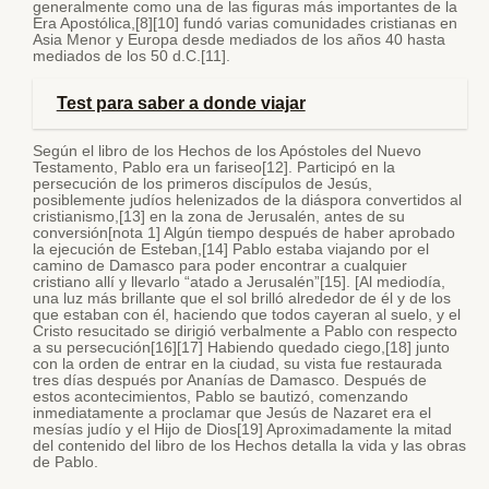
generalmente como una de las figuras más importantes de la
Era Apostólica,[8][10] fundó varias comunidades cristianas en
Asia Menor y Europa desde mediados de los años 40 hasta
mediados de los 50 d.C.[11].
Test para saber a donde viajar
Según el libro de los Hechos de los Apóstoles del Nuevo
Testamento, Pablo era un fariseo[12]. Participó en la
persecución de los primeros discípulos de Jesús,
posiblemente judíos helenizados de la diáspora convertidos al
cristianismo,[13] en la zona de Jerusalén, antes de su
conversión[nota 1] Algún tiempo después de haber aprobado
la ejecución de Esteban,[14] Pablo estaba viajando por el
camino de Damasco para poder encontrar a cualquier
cristiano allí y llevarlo “atado a Jerusalén”[15]. [Al mediodía,
una luz más brillante que el sol brilló alrededor de él y de los
que estaban con él, haciendo que todos cayeran al suelo, y el
Cristo resucitado se dirigió verbalmente a Pablo con respecto
a su persecución[16][17] Habiendo quedado ciego,[18] junto
con la orden de entrar en la ciudad, su vista fue restaurada
tres días después por Ananías de Damasco. Después de
estos acontecimientos, Pablo se bautizó, comenzando
inmediatamente a proclamar que Jesús de Nazaret era el
mesías judío y el Hijo de Dios[19] Aproximadamente la mitad
del contenido del libro de los Hechos detalla la vida y las obras
de Pablo.