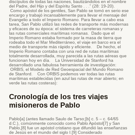
discípulos de todas las naciones, bautizándolos en el nombre
del Padre, del Hijo y del Espíritu Santo . . .” (28: 19-20).
Como apóstol de los gentiles, San Pablo se tomó en serio ese
encargo y trabajó incansablemente para llevar el mensaje del
Evangelio a todo el Imperio Romano. Para llevar a cabo esa
tarea, San Pablo utilizó las redes de transporte más modernas
y eficaces de su época: el sistema de carreteras romanas y
las rutas comerciales marítimas romanas. Dado que el
Imperio Romano estaba formado por la masa de tierra que
rodeaba todo el Mar Mediterráneo, el viaje en barco era el
medio de transporte más rápido y eficiente. De hecho, el
Imperio Romano contaba con una red de rutas marítimas
totalmente desarrollada, muy parecida a las rutas aéreas que
funcionan hoy en día. La Universidad de Stanford ha
desarrollado una fabulosa herramienta de investigación:
ORBIS, el Modelo de Red Geoespacial del Mundo Romano
de Stanford. Con ORBIS podemos ver todas las rutas
marítimas establecidas (en azul las rutas de mar abierto; en
verde las rutas costeras):
Cronología de los tres viajes
misioneros de Pablo
Pablo[a] (antes llamado Saulo de Tarso;[b] c. 5 – c. 64/65
d.C.), comúnmente conocido como Pablo Apóstol[7] y San
Pablo,[8] fue un apóstol cristiano que difundió las enseñanzas
de Jesús en el mundo del siglo I.[9] Considerado