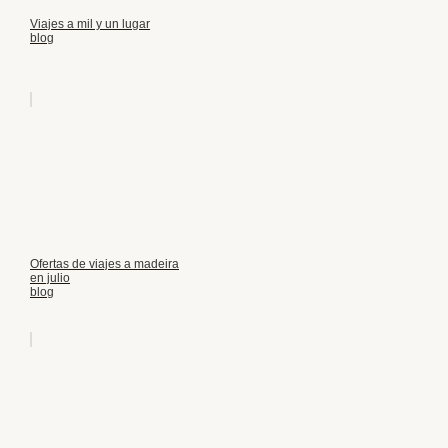
Viajes a mil y un lugar
blog
Ofertas de viajes a madeira
en julio
blog