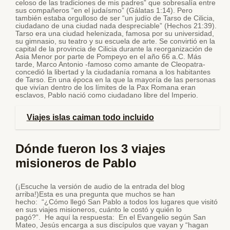
celoso de las tradiciones de mis padres” que sobresalía entre
sus compañeros “en el judaísmo” (Gálatas 1:14). Pero
también estaba orgulloso de ser “un judío de Tarso de Cilicia,
ciudadano de una ciudad nada despreciable” (Hechos 21:39).
Tarso era una ciudad helenizada, famosa por su universidad,
su gimnasio, su teatro y su escuela de arte. Se convirtió en la
capital de la provincia de Cilicia durante la reorganización de
Asia Menor por parte de Pompeyo en el año 66 a.C. Más
tarde, Marco Antonio -famoso como amante de Cleopatra-
concedió la libertad y la ciudadanía romana a los habitantes
de Tarso. En una época en la que la mayoría de las personas
que vivían dentro de los límites de la Pax Romana eran
esclavos, Pablo nació como ciudadano libre del Imperio.
Viajes islas caiman todo incluido
Dónde fueron los 3 viajes
misioneros de Pablo
(¡Escuche la versión de audio de la entrada del blog
arriba!)Esta es una pregunta que muchos se han
hecho: “¿Cómo llegó San Pablo a todos los lugares que visitó
en sus viajes misioneros, cuánto le costó y quién lo
pagó?”. He aquí la respuesta: En el Evangelio según San
Mateo, Jesús encarga a sus discípulos que vayan y “hagan