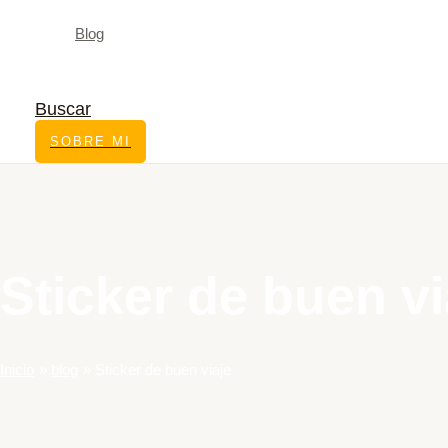
Blog
Buscar
SOBRE MI
Sticker de buen vi
Inicio
blog
Sticker de buen viaje