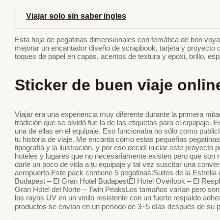
Viajar solo sin saber ingles
Esta hoja de pegatinas dimensionales con temática de bon voya
mejorar un encantador diseño de scrapbook, tarjeta y proyecto 
toques de papel en capas, acentos de textura y epoxi, brillo, es
Sticker de buen viaje onlin
Viajar era una experiencia muy diferente durante la primera mit
tradición que se olvidó fue la de las etiquetas para el equipaje
una de ellas en el equipaje. Eso funcionaba no sólo como publi
tu historia de viaje. Me encanta cómo estas pequeñas pegatinas
tipografía y la ilustración, y por eso decidí iniciar este proyec
hoteles y lugares que no necesariamente existen pero que son re
darle un poco de vida a tu equipaje y tal vez suscitar una conve
aeropuerto.Este pack contiene 5 pegatinas:Suites de la Estrella
Budapest – El Gran Hotel BudapestEl Hotel Overlook – El Respla
Gran Hotel del Norte – Twin PeaksLos tamaños varían pero son 
los rayos UV en un vinilo resistente con un fuerte respaldo adhes
productos se envían en un período de 3~5 días después de su p