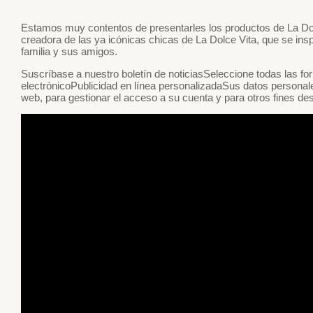
Estamos muy contentos de presentarles los productos de La Dolc
creadora de las ya icónicas chicas de La Dolce Vita, que se ins
familia y sus amigos.
Suscríbase a nuestro boletín de noticiasSeleccione todas las fo
electrónicoPublicidad en línea personalizadaSus datos personales
web, para gestionar el acceso a su cuenta y para otros fines desc