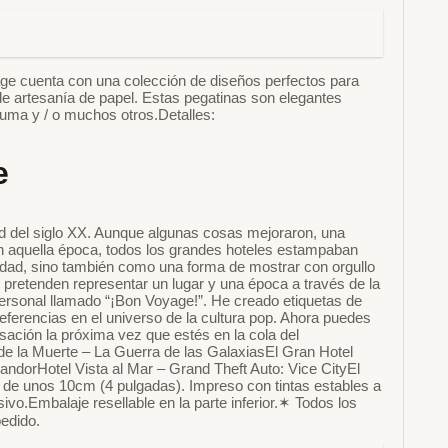
ge cuenta con una colección de diseños perfectos para
de artesanía de papel. Estas pegatinas son elegantes
puma y / o muchos otros.Detalles:
e
ad del siglo XX. Aunque algunas cosas mejoraron, una
. En aquella época, todos los grandes hoteles estampaban
cidad, sino también como una forma de mostrar con orgullo
 pretenden representar un lugar y una época a través de la
to personal llamado “¡Bon Voyage!”. He creado etiquetas de
ferencias en el universo de la cultura pop. Ahora puedes
rsación la próxima vez que estés en la cola del
 de la Muerte – La Guerra de las GalaxiasEl Gran Hotel
ndorHotel Vista al Mar – Grand Theft Auto: Vice CityEl
de unos 10cm (4 pulgadas). Impreso con tintas estables a
ivo.Embalaje resellable en la parte inferior.✶ Todos los
edido.