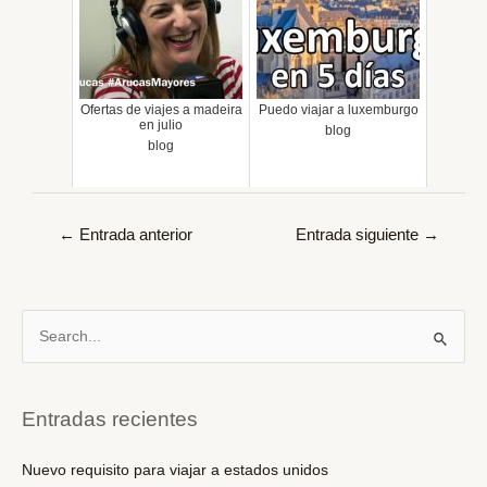
Ofertas de viajes a madeira
Puedo viajar a luxemburgo
en julio
blog
blog
Navegación
←
Entrada anterior
Entrada siguiente
→
de
entradas
B
u
s
c
Entradas recientes
a
r
Nuevo requisito para viajar a estados unidos