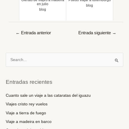
en julio
blog
blog
Navegación
←
Entrada anterior
Entrada siguiente
→
de
entradas
B
u
s
c
Entradas recientes
a
r
Cuanto sale un viaje a las cataratas del iguazu
p
Viajes cristo rey vuelos
o
Viaje a tierra de fuego
r
Viaje a madeira en barco
: